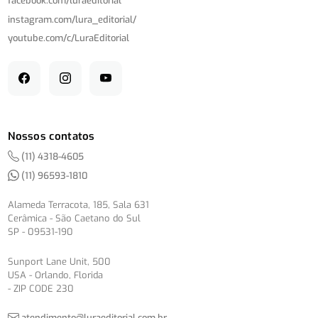
facebook.com/
luraeditorial
instagram.com/
lura_editorial/
youtube.com/
c/
LuraEditorial
Nossos contatos
(11) 4318-4605
(11) 96593-1810
Alameda Terracota, 185, Sala 631
Cerâmica - São Caetano do Sul
SP - 09531-190
Sunport Lane Unit, 500
USA - Orlando, Florida
- ZIP CODE 230
atendimento@luraeditorial.com.br