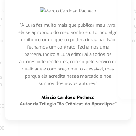
 é
"
m
“A Lura fez muito mais que publicar meu livro,
m
ela se apropriou do meu sonho e o tornou algo
muito maior do que eu poderia imaginar. Não
o,
c
fechamos um contrato, fechamos uma
parceria. Indico a Lura editorial a todos os
autores independentes, não só pelo serviço de
co
qualidade e com preço muito acessível, mas
porque ela acredita nesse mercado e nos
a
sonhos dos novos autores.”
m
o
Márcio Cardoso Pacheco
Autor da Trilogia "As Crônicas do Apocalipse"
DE
a
DE