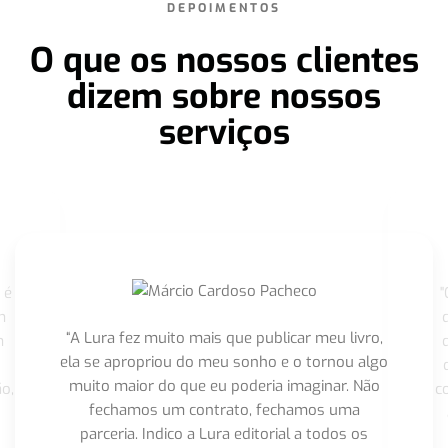
DEPOIMENTOS
O que os nossos clientes
dizem sobre nossos
serviços
 é
"
m
“A Lura fez muito mais que publicar meu livro,
m
ela se apropriou do meu sonho e o tornou algo
muito maior do que eu poderia imaginar. Não
o,
c
fechamos um contrato, fechamos uma
parceria. Indico a Lura editorial a todos os