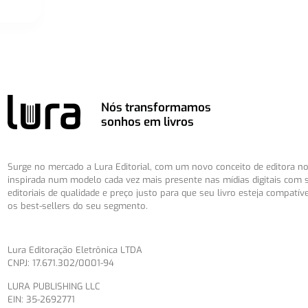
Nós transformamos
sonhos em livros
Surge no mercado a Lura Editorial, com um novo conceito de editora no 
inspirada num modelo cada vez mais presente nas mídias digitais com 
editoriais de qualidade e preço justo para que seu livro esteja compatív
os best-sellers do seu segmento.
Lura Editoração Eletrônica LTDA
CNPJ: 17.671.302/0001-94
LURA PUBLISHING LLC
EIN: 35-2692771