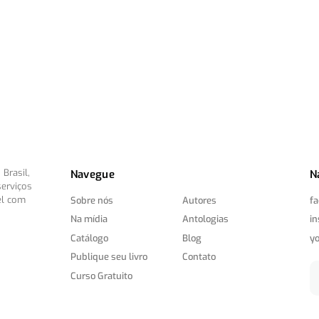
Brasil,
Navegue
N
serviços
el com
Sobre nós
Autores
f
Na mídia
Antologias
i
Catálogo
Blog
y
Publique seu livro
Contato
Curso Gratuito