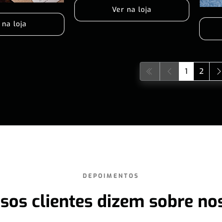
Ver na loja
 na loja
1
2
DEPOIMENTOS
sos clientes dizem sobre no