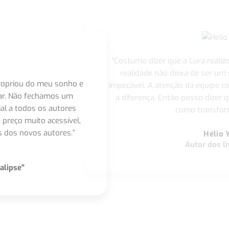
"Costumo dizer que a Lura realiz
realidade não deixa de ser um
apropriou do meu sonho e
impecável. A atenção da equipe 
nar. Não fechamos um
a diferença. Então posso dizer q
ial a todos os autores
como transform
 preço muito acessível,
 dos novos autores.”
Hélio 
Autor dos li
alipse"