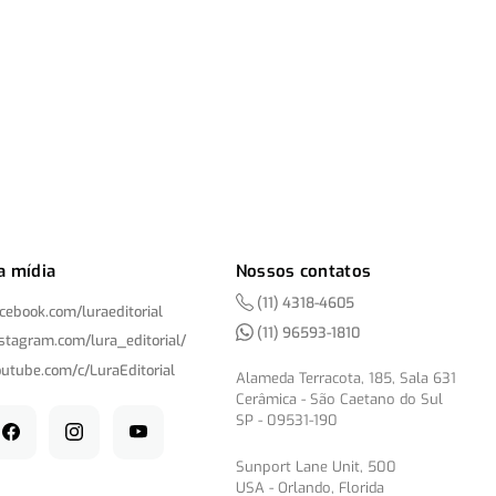
a mídia
Nossos contatos
(11) 4318-4605
acebook.com/
luraeditorial
(11) 96593-1810
nstagram.com/
lura_editorial/
outube.com/
c/
LuraEditorial
Alameda Terracota, 185, Sala 631
Cerâmica - São Caetano do Sul
SP - 09531-190
Sunport Lane Unit, 500
USA - Orlando, Florida