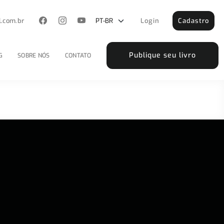
l.com.br
Login
Cadastro
Publique seu livro
G
SOBRE NÓS
CONTATO