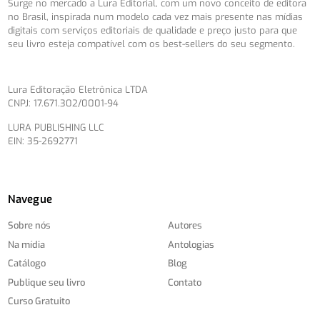
Surge no mercado a Lura Editorial, com um novo conceito de editora
no Brasil, inspirada num modelo cada vez mais presente nas mídias
digitais com serviços editoriais de qualidade e preço justo para que
seu livro esteja compatível com os best-sellers do seu segmento.
Lura Editoração Eletrônica LTDA
CNPJ: 17.671.302/0001-94
LURA PUBLISHING LLC
EIN: 35-2692771
Navegue
Sobre nós
Autores
Na mídia
Antologias
Catálogo
Blog
Publique seu livro
Contato
Curso Gratuito