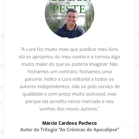
 é
"
m
“A Lura fez muito mais que publicar meu livro,
m
ela se apropriou do meu sonho e o tornou algo
muito maior do que eu poderia imaginar. Não
o,
c
fechamos um contrato, fechamos uma
parceria. Indico a Lura editorial a todos os
autores independentes, não só pelo serviço de
co
qualidade e com preço muito acessível, mas
porque ela acredita nesse mercado e nos
a
sonhos dos novos autores.”
m
o
Márcio Cardoso Pacheco
Autor da Trilogia "As Crônicas do Apocalipse"
DE