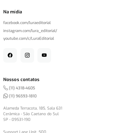
Na mídia
facebook.com/
luraeditorial
instagram.com/
lura_editorial/
youtube.com/
c/
LuraEditorial
Nossos contatos
(11) 4318-4605
(11) 96593-1810
Alameda Terracota, 185, Sala 631
Cerâmica - São Caetano do Sul
SP - 09531-190
Sunport Lane Unit, 500