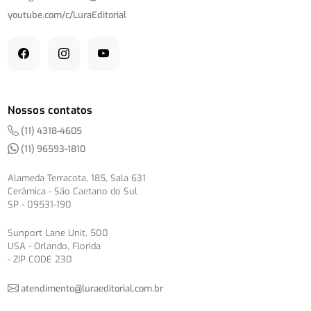
youtube.com/
c/
LuraEditorial
Nossos contatos
(11) 4318-4605
(11) 96593-1810
Alameda Terracota, 185, Sala 631
Cerâmica - São Caetano do Sul
SP - 09531-190
Sunport Lane Unit, 500
USA - Orlando, Florida
- ZIP CODE 230
atendimento@luraeditorial.com.br