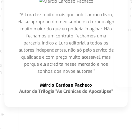
 é
"
m
“A Lura fez muito mais que publicar meu livro,
m
ela se apropriou do meu sonho e o tornou algo
muito maior do que eu poderia imaginar. Não
o,
c
fechamos um contrato, fechamos uma
parceria. Indico a Lura editorial a todos os
autores independentes, não só pelo serviço de
co
qualidade e com preço muito acessível, mas
porque ela acredita nesse mercado e nos
a
sonhos dos novos autores.”
m
o
Márcio Cardoso Pacheco
Autor da Trilogia "As Crônicas do Apocalipse"
DE
a
DE
os