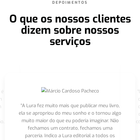
DEPOIMENTOS
O que os nossos clientes
dizem sobre nossos
serviços
 é
"
m
“A Lura fez muito mais que publicar meu livro,
m
ela se apropriou do meu sonho e o tornou algo
muito maior do que eu poderia imaginar. Não
o,
c
fechamos um contrato, fechamos uma
parceria. Indico a Lura editorial a todos os