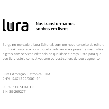
Nós transformamos
sonhos em livros
Surge no mercado a Lura Editorial, com um novo conceito de editora
no Brasil, inspirada num modelo cada vez mais presente nas mídias
digitais com serviços editoriais de qualidade e preço justo para que
seu livro esteja compatível com os best-sellers do seu segmento.
Lura Editoração Eletrônica LTDA
CNPJ: 17.671.302/0001-94
LURA PUBLISHING LLC
EIN: 35-2692771