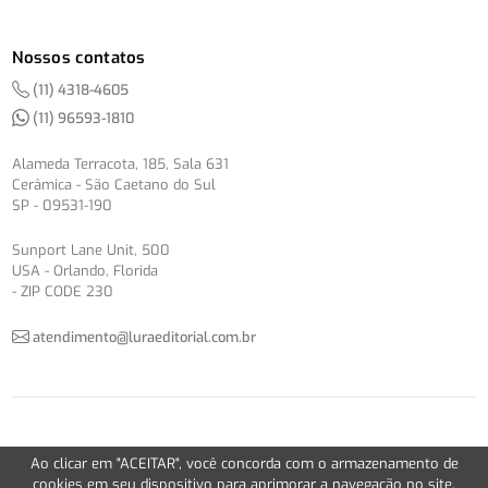
Nossos contatos
(11) 4318-4605
(11) 96593-1810
Alameda Terracota, 185, Sala 631
Cerâmica - São Caetano do Sul
SP - 09531-190
Sunport Lane Unit, 500
USA - Orlando, Florida
- ZIP CODE 230
atendimento@luraeditorial.com.br
© Copyright 2012-2026 -
Política de Privacidade
Ao clicar em "ACEITAR", você concorda com o armazenamento de
Version 2.5.1
cookies em seu dispositivo para aprimorar a navegação no site,