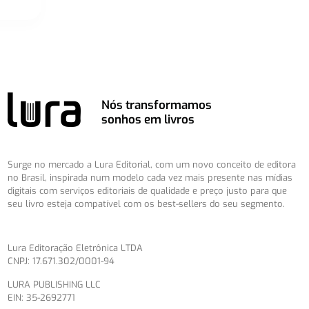
Nós transformamos
sonhos em livros
Surge no mercado a Lura Editorial, com um novo conceito de editora
no Brasil, inspirada num modelo cada vez mais presente nas mídias
digitais com serviços editoriais de qualidade e preço justo para que
seu livro esteja compatível com os best-sellers do seu segmento.
Lura Editoração Eletrônica LTDA
CNPJ: 17.671.302/0001-94
LURA PUBLISHING LLC
EIN: 35-2692771