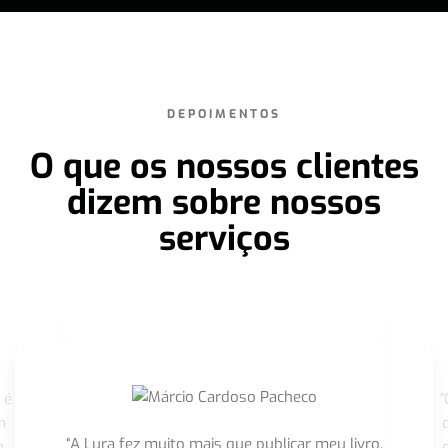
DEPOIMENTOS
O que os nossos clientes
dizem sobre nossos
serviços
 é
"
m
“A Lura fez muito mais que publicar meu livro,
m