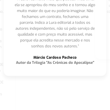
ela se apropriou do meu sonho e o tornou algo
muito maior do que eu poderia imaginar. Não
o,
c
fechamos um contrato, fechamos uma
parceria. Indico a Lura editorial a todos os
autores independentes, não só pelo serviço de
co
qualidade e com preço muito acessível, mas
porque ela acredita nesse mercado e nos
a
sonhos dos novos autores.”
m
o
Márcio Cardoso Pacheco
Autor da Trilogia "As Crônicas do Apocalipse"
DE
a
DE
os