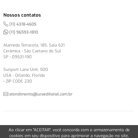
Nossos contatos
(11) 4318-4605
(11) 96593-1810
Alameda Terracota, 185, Sala 631
Cerâmica - São Caetano do Sul
SP - 09531-190
Sunport Lane Unit, 500
USA - Orlando, Florida
- ZIP CODE 230
atendimento@luraeditorial.com.br
© Copyright 2012-2026 -
Política de Privacidade
Ao clicar em "ACEITAR", você concorda com o armazenamento de
Version 2.5.1
cookies em seu dispositivo para aprimorar a navegação no site,