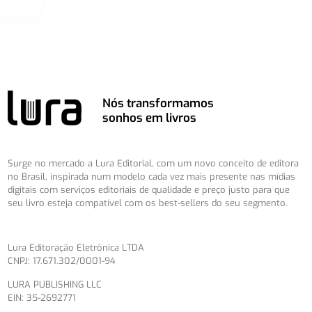
Nós transformamos
sonhos em livros
Surge no mercado a Lura Editorial, com um novo conceito de editora
no Brasil, inspirada num modelo cada vez mais presente nas mídias
digitais com serviços editoriais de qualidade e preço justo para que
seu livro esteja compatível com os best-sellers do seu segmento.
Lura Editoração Eletrônica LTDA
CNPJ: 17.671.302/0001-94
LURA PUBLISHING LLC
EIN: 35-2692771