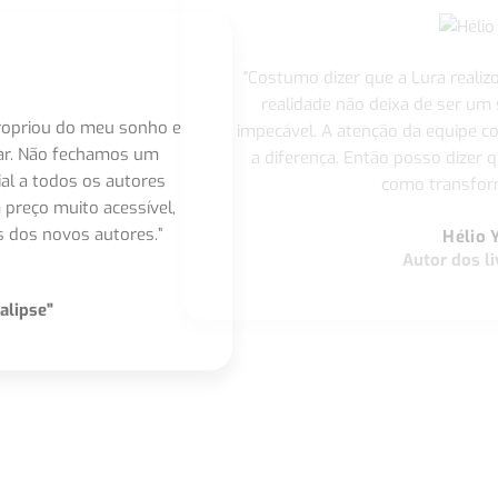
"Costumo dizer que a Lura realiz
realidade não deixa de ser um
apropriou do meu sonho e
impecável. A atenção da equipe 
nar. Não fechamos um
a diferença. Então posso dizer q
ial a todos os autores
como transform
 preço muito acessível,
 dos novos autores.”
Hélio 
Autor dos li
alipse"