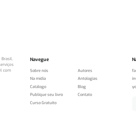
Brasil,
Navegue
N
serviços
el com
Sobre nós
Autores
f
Na mídia
Antologias
i
Catálogo
Blog
y
Publique seu livro
Contato
Curso Gratuito