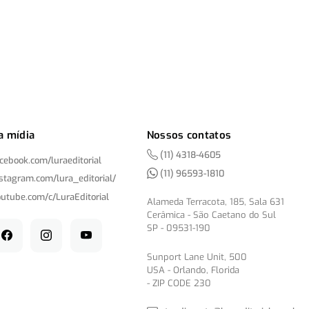
a mídia
Nossos contatos
(11) 4318-4605
acebook.com/
luraeditorial
(11) 96593-1810
nstagram.com/
lura_editorial/
outube.com/
c/
LuraEditorial
Alameda Terracota, 185, Sala 631
Cerâmica - São Caetano do Sul
SP - 09531-190
Sunport Lane Unit, 500
USA - Orlando, Florida
- ZIP CODE 230