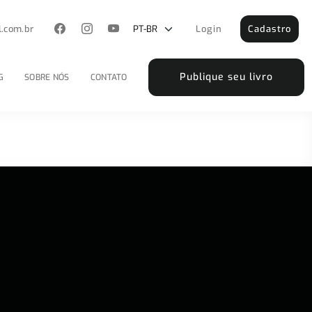
l.com.br
Login
Cadastro
Publique seu livro
G
SOBRE NÓS
CONTATO