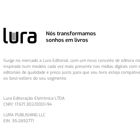
Nós transformamos
sonhos em livros
Surge no mercado a Lura Editorial, com um novo conceito de editora no 
inspirada num modelo cada vez mais presente nas mídias digitais com 
editoriais de qualidade e preço justo para que seu livro esteja compatív
os best-sellers do seu segmento.
Lura Editoração Eletrônica LTDA
CNPJ: 17.671.302/0001-94
LURA PUBLISHING LLC
EIN: 35-2692771