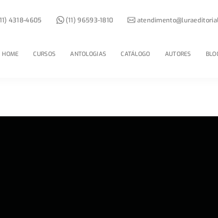
11) 4318-4605
(11) 96593-1810
atendimento@luraeditoria
HOME
CURSOS
ANTOLOGIAS
CATÁLOGO
AUTORES
BLO