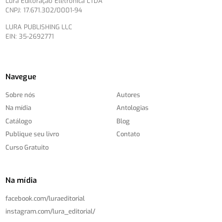
Lura Editoração Eletrônica LTDA
CNPJ: 17.671.302/0001-94
LURA PUBLISHING LLC
EIN: 35-2692771
Navegue
Sobre nós
Autores
Na mídia
Antologias
Catálogo
Blog
Publique seu livro
Contato
Curso Gratuito
Na mídia
facebook.com/
luraeditorial
instagram.com/
lura_editorial/