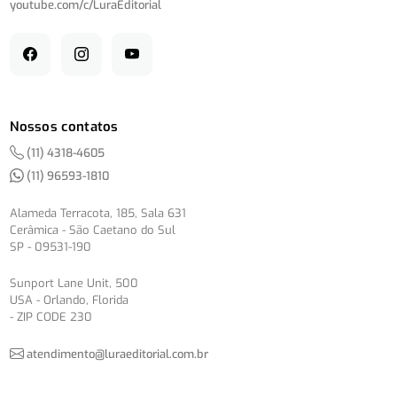
youtube.com/
c/
LuraEditorial
Nossos contatos
(11) 4318-4605
(11) 96593-1810
Alameda Terracota, 185, Sala 631
Cerâmica - São Caetano do Sul
SP - 09531-190
Sunport Lane Unit, 500
USA - Orlando, Florida
- ZIP CODE 230
atendimento@luraeditorial.com.br