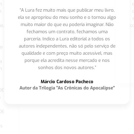
m
“A Lura fez muito mais que publicar meu livro,
m
ela se apropriou do meu sonho e o tornou algo
muito maior do que eu poderia imaginar. Não
o,
c
fechamos um contrato, fechamos uma
parceria. Indico a Lura editorial a todos os
autores independentes, não só pelo serviço de
co
qualidade e com preço muito acessível, mas
porque ela acredita nesse mercado e nos
a
sonhos dos novos autores.”
m
o
Márcio Cardoso Pacheco
Autor da Trilogia "As Crônicas do Apocalipse"
DE
a
DE
os