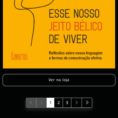
Ver na loja
1
2
3