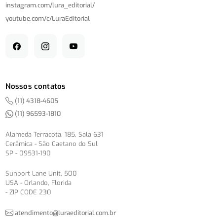
instagram.com/
lura_editorial/
youtube.com/
c/
LuraEditorial
Nossos contatos
(11) 4318-4605
(11) 96593-1810
Alameda Terracota, 185, Sala 631
Cerâmica - São Caetano do Sul
SP - 09531-190
Sunport Lane Unit, 500
USA - Orlando, Florida
- ZIP CODE 230
atendimento@luraeditorial.com.br