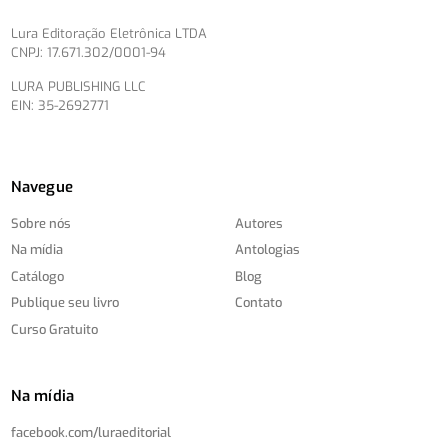
Lura Editoração Eletrônica LTDA
CNPJ: 17.671.302/0001-94
LURA PUBLISHING LLC
EIN: 35-2692771
Navegue
Sobre nós
Autores
Na mídia
Antologias
Catálogo
Blog
Publique seu livro
Contato
Curso Gratuito
Na mídia
facebook.com/
luraeditorial