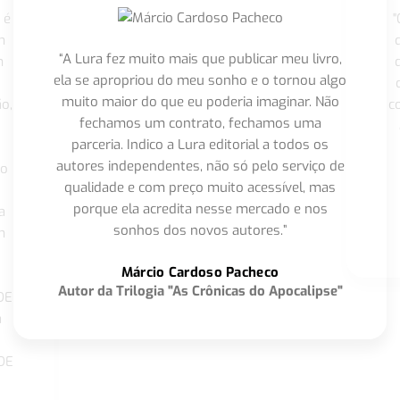
 é
"
m
“A Lura fez muito mais que publicar meu livro,
m
ela se apropriou do meu sonho e o tornou algo
muito maior do que eu poderia imaginar. Não
o,
c
fechamos um contrato, fechamos uma
parceria. Indico a Lura editorial a todos os
autores independentes, não só pelo serviço de
co
qualidade e com preço muito acessível, mas
porque ela acredita nesse mercado e nos
a
sonhos dos novos autores.”
m
o
Márcio Cardoso Pacheco
Autor da Trilogia "As Crônicas do Apocalipse"
DE
a
DE