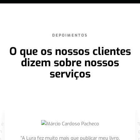
DEPOIMENTOS
O que os nossos clientes
dizem sobre nossos
serviços
 é
"
m
“A Lura fez muito mais que publicar meu livro,
m