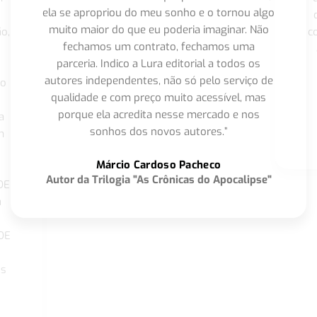
ela se apropriou do meu sonho e o tornou algo
muito maior do que eu poderia imaginar. Não
o,
c
fechamos um contrato, fechamos uma
parceria. Indico a Lura editorial a todos os
autores independentes, não só pelo serviço de
co
qualidade e com preço muito acessível, mas
porque ela acredita nesse mercado e nos
a
sonhos dos novos autores.”
m
o
Márcio Cardoso Pacheco
Autor da Trilogia "As Crônicas do Apocalipse"
DE
a
DE
os