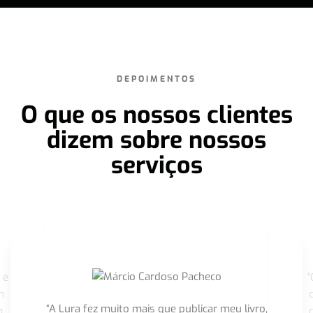
DEPOIMENTOS
O que os nossos clientes
dizem sobre nossos
serviços
 é
"
m
“A Lura fez muito mais que publicar meu livro,
m