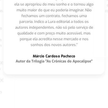
ela se apropriou do meu sonho e o tornou algo
muito maior do que eu poderia imaginar. Não
o,
c
fechamos um contrato, fechamos uma
parceria. Indico a Lura editorial a todos os
autores independentes, não só pelo serviço de
co
qualidade e com preço muito acessível, mas
porque ela acredita nesse mercado e nos
a
sonhos dos novos autores.”
m
o
Márcio Cardoso Pacheco
Autor da Trilogia "As Crônicas do Apocalipse"
DE
a
DE
os