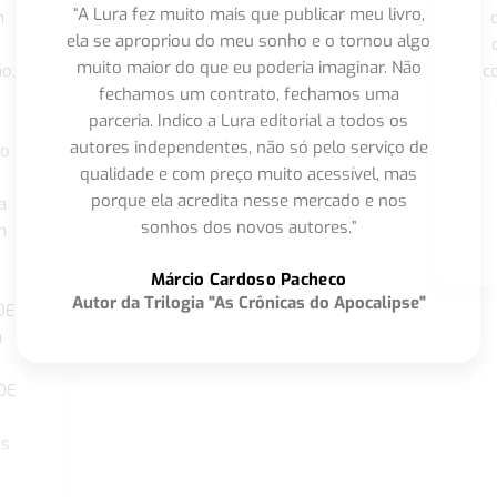
“A Lura fez muito mais que publicar meu livro,
m
ela se apropriou do meu sonho e o tornou algo
muito maior do que eu poderia imaginar. Não
o,
c
fechamos um contrato, fechamos uma
parceria. Indico a Lura editorial a todos os
autores independentes, não só pelo serviço de
co
qualidade e com preço muito acessível, mas
porque ela acredita nesse mercado e nos
a
sonhos dos novos autores.”
m
o
Márcio Cardoso Pacheco
Autor da Trilogia "As Crônicas do Apocalipse"
DE
a
DE
os