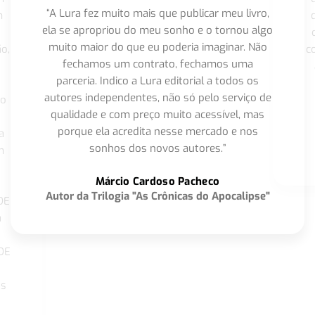
“A Lura fez muito mais que publicar meu livro,
m
ela se apropriou do meu sonho e o tornou algo
muito maior do que eu poderia imaginar. Não
o,
c
fechamos um contrato, fechamos uma
parceria. Indico a Lura editorial a todos os
autores independentes, não só pelo serviço de
co
qualidade e com preço muito acessível, mas
porque ela acredita nesse mercado e nos
a
sonhos dos novos autores.”
m
o
Márcio Cardoso Pacheco
Autor da Trilogia "As Crônicas do Apocalipse"
DE
a
DE
os