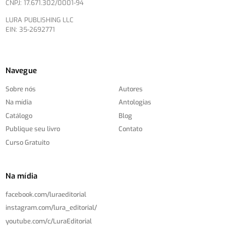
CNPJ: 17.671.302/0001-94
LURA PUBLISHING LLC
EIN: 35-2692771
Navegue
Sobre nós
Autores
Na mídia
Antologias
Catálogo
Blog
Publique seu livro
Contato
Curso Gratuito
Na mídia
facebook.com/
luraeditorial
instagram.com/
lura_editorial/
youtube.com/
c/
LuraEditorial