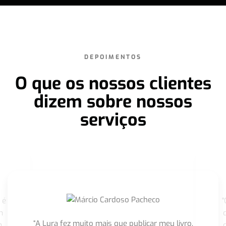
DEPOIMENTOS
O que os nossos clientes
dizem sobre nossos
serviços
 é
"
m
“A Lura fez muito mais que publicar meu livro,
m