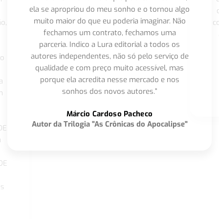
ela se apropriou do meu sonho e o tornou algo
muito maior do que eu poderia imaginar. Não
o,
c
fechamos um contrato, fechamos uma
parceria. Indico a Lura editorial a todos os
autores independentes, não só pelo serviço de
co
qualidade e com preço muito acessível, mas
porque ela acredita nesse mercado e nos
a
sonhos dos novos autores.”
m
o
Márcio Cardoso Pacheco
Autor da Trilogia "As Crônicas do Apocalipse"
DE
a
DE
os