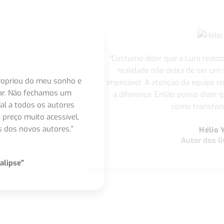
"Costumo dizer que a Lura realiz
realidade não deixa de ser um
apropriou do meu sonho e
impecável. A atenção da equipe 
nar. Não fechamos um
a diferença. Então posso dizer q
ial a todos os autores
como transform
 preço muito acessível,
 dos novos autores.”
Hélio 
Autor dos li
alipse"