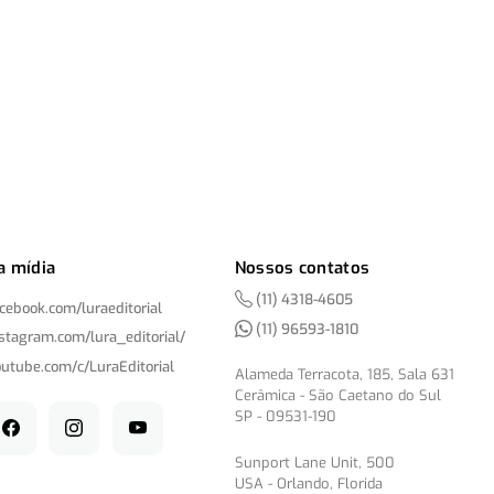
a mídia
Nossos contatos
(11) 4318-4605
acebook.com/
luraeditorial
(11) 96593-1810
nstagram.com/
lura_editorial/
outube.com/
c/
LuraEditorial
Alameda Terracota, 185, Sala 631
Cerâmica - São Caetano do Sul
SP - 09531-190
Sunport Lane Unit, 500
USA - Orlando, Florida