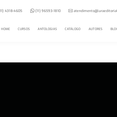
11) 4318-4605
(11) 96593-1810
atendimento@luraeditoria
HOME
CURSOS
ANTOLOGIAS
CATÁLOGO
AUTORES
BLO