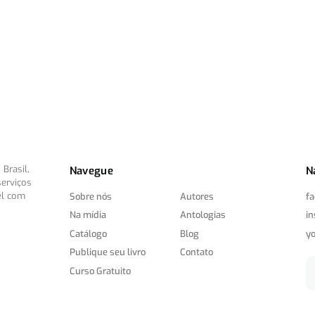
Brasil,
Navegue
N
serviços
el com
Sobre nós
Autores
f
Na mídia
Antologias
i
Catálogo
Blog
y
Publique seu livro
Contato
Curso Gratuito