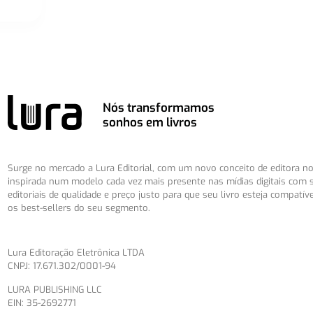
Nós transformamos
sonhos em livros
Surge no mercado a Lura Editorial, com um novo conceito de editora no 
inspirada num modelo cada vez mais presente nas mídias digitais com 
editoriais de qualidade e preço justo para que seu livro esteja compatív
os best-sellers do seu segmento.
Lura Editoração Eletrônica LTDA
CNPJ: 17.671.302/0001-94
LURA PUBLISHING LLC
EIN: 35-2692771