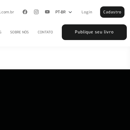
l.com.br
Login
Cadastro
Publique seu livro
G
SOBRE NÓS
CONTATO