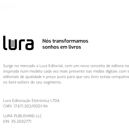
Nós transformamos
sonhos em livros
Surge no mercado a Lura Editorial, com um novo conceito de editora no 
inspirada num modelo cada vez mais presente nas mídias digitais com 
editoriais de qualidade e preço justo para que seu livro esteja compatív
os best-sellers do seu segmento.
Lura Editoração Eletrônica LTDA
CNPJ: 17.671.302/0001-94
LURA PUBLISHING LLC
EIN: 35-2692771