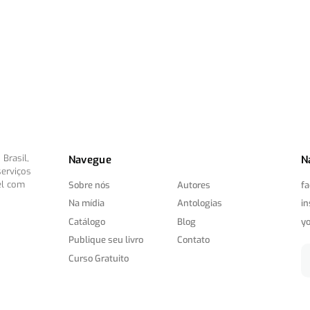
Brasil,
Navegue
N
serviços
el com
Sobre nós
Autores
f
Na mídia
Antologias
i
Catálogo
Blog
y
Publique seu livro
Contato
Curso Gratuito