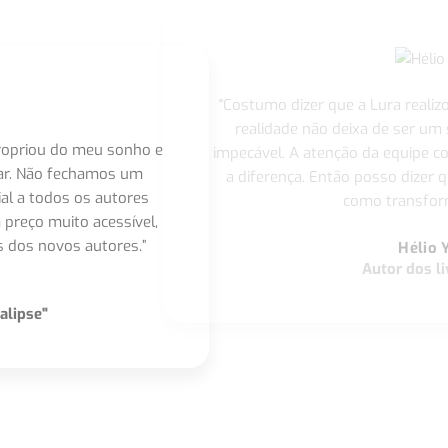
"Costumo dizer que a Lura realiz
realidade não deixa de ser um
apropriou do meu sonho e
impecável. A atenção da equipe 
nar. Não fechamos um
a diferença. Então posso dizer q
ial a todos os autores
como transform
 preço muito acessível,
 dos novos autores.”
Hélio 
Autor dos li
alipse"