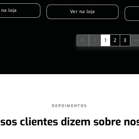
 na loja
Ver na loja
1
2
3
DEPOIMENTOS
sos clientes dizem sobre no