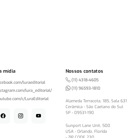
a mídia
Nossos contatos
(11) 4318-4605
acebook.com/
luraeditorial
(11) 96593-1810
nstagram.com/
lura_editorial/
outube.com/
c/
LuraEditorial
Alameda Terracota, 185, Sala 631
Cerâmica - São Caetano do Sul
SP - 09531-190
Sunport Lane Unit, 500
USA - Orlando, Florida
- ZIP CODE 230