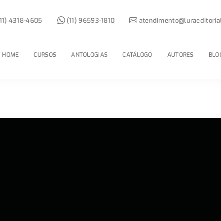
11) 4318-4605
(11) 96593-1810
atendimento@luraeditoria
HOME
CURSOS
ANTOLOGIAS
CATÁLOGO
AUTORES
BLO