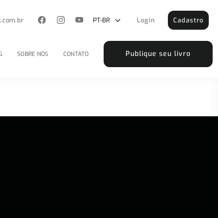
l.com.br
Login
Cadastro
Publique seu livro
G
SOBRE NÓS
CONTATO