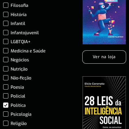
Filosofia
História
Infantil
Infantojuvenil
LGBTQIA+
Medicina e Saúde
Ver na loja
Negócios
Nutrição
Não-ficção
Poesia
Policial
Política
Psicologia
Religião