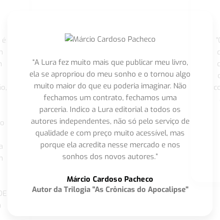
 é
"
m
“A Lura fez muito mais que publicar meu livro,
m
ela se apropriou do meu sonho e o tornou algo
muito maior do que eu poderia imaginar. Não
o,
c
fechamos um contrato, fechamos uma
parceria. Indico a Lura editorial a todos os
autores independentes, não só pelo serviço de
co
qualidade e com preço muito acessível, mas
porque ela acredita nesse mercado e nos
a
sonhos dos novos autores.”
m
o
Márcio Cardoso Pacheco
Autor da Trilogia "As Crônicas do Apocalipse"
DE
a