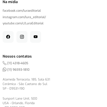
Na mídia
facebook.com/
luraeditorial
instagram.com/
lura_editorial/
youtube.com/
c/
LuraEditorial
Nossos contatos
(11) 4318-4605
(11) 96593-1810
Alameda Terracota, 185, Sala 631
Cerâmica - São Caetano do Sul
SP - 09531-190
Sunport Lane Unit, 500
USA - Orlando, Florida