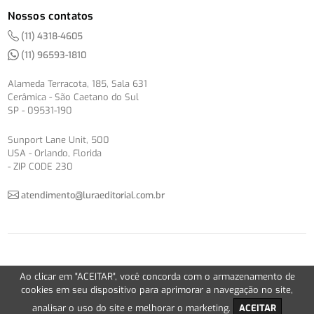
Nossos contatos
(11) 4318-4605
(11) 96593-1810
Alameda Terracota, 185, Sala 631
Cerâmica - São Caetano do Sul
SP - 09531-190
Sunport Lane Unit, 500
USA - Orlando, Florida
- ZIP CODE 230
atendimento@luraeditorial.com.br
© Copyright 2012-2026 -
Política de Privacidade
Ao clicar em "ACEITAR", você concorda com o armazenamento de
Version 2.5.1
cookies em seu dispositivo para aprimorar a navegação no site,
analisar o uso do site e melhorar o marketing.
ACEITAR