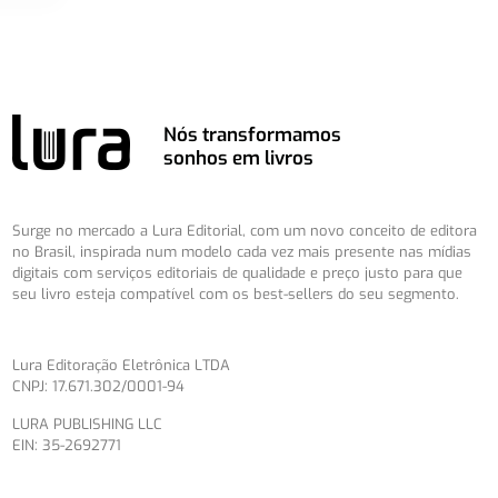
Nós transformamos
sonhos em livros
Surge no mercado a Lura Editorial, com um novo conceito de editora
no Brasil, inspirada num modelo cada vez mais presente nas mídias
digitais com serviços editoriais de qualidade e preço justo para que
seu livro esteja compatível com os best-sellers do seu segmento.
Lura Editoração Eletrônica LTDA
CNPJ: 17.671.302/0001-94
LURA PUBLISHING LLC
EIN: 35-2692771