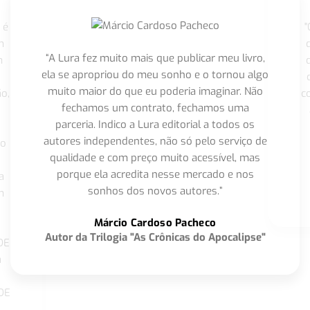
 é
"
m
“A Lura fez muito mais que publicar meu livro,
m
ela se apropriou do meu sonho e o tornou algo
muito maior do que eu poderia imaginar. Não
o,
c
fechamos um contrato, fechamos uma
parceria. Indico a Lura editorial a todos os
autores independentes, não só pelo serviço de
co
qualidade e com preço muito acessível, mas
porque ela acredita nesse mercado e nos
a
sonhos dos novos autores.”
m
o
Márcio Cardoso Pacheco
Autor da Trilogia "As Crônicas do Apocalipse"
DE
a
DE