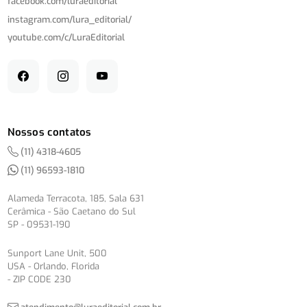
facebook.com/
luraeditorial
instagram.com/
lura_editorial/
youtube.com/
c/
LuraEditorial
Nossos contatos
(11) 4318-4605
(11) 96593-1810
Alameda Terracota, 185, Sala 631
Cerâmica - São Caetano do Sul
SP - 09531-190
Sunport Lane Unit, 500
USA - Orlando, Florida
- ZIP CODE 230