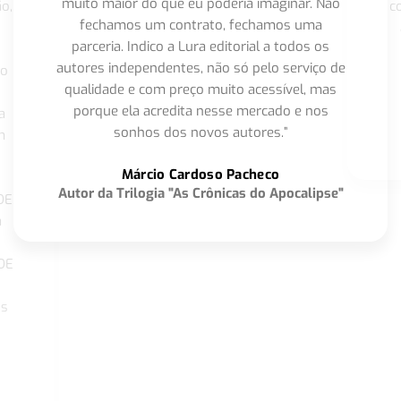
muito maior do que eu poderia imaginar. Não
o,
c
fechamos um contrato, fechamos uma
parceria. Indico a Lura editorial a todos os
autores independentes, não só pelo serviço de
co
qualidade e com preço muito acessível, mas
porque ela acredita nesse mercado e nos
a
sonhos dos novos autores.”
m
o
Márcio Cardoso Pacheco
Autor da Trilogia "As Crônicas do Apocalipse"
DE
a
DE
os