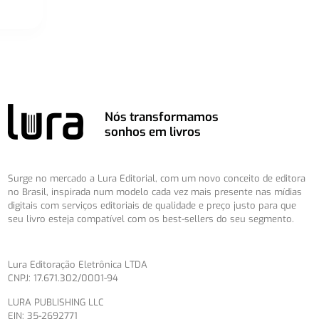
Nós transformamos
sonhos em livros
Surge no mercado a Lura Editorial, com um novo conceito de editora
no Brasil, inspirada num modelo cada vez mais presente nas mídias
digitais com serviços editoriais de qualidade e preço justo para que
seu livro esteja compatível com os best-sellers do seu segmento.
Lura Editoração Eletrônica LTDA
CNPJ: 17.671.302/0001-94
LURA PUBLISHING LLC
EIN: 35-2692771