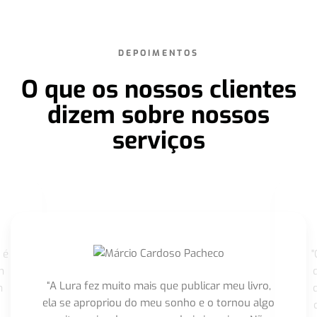
DEPOIMENTOS
O que os nossos clientes
dizem sobre nossos
serviços
 é
"
m
“A Lura fez muito mais que publicar meu livro,
m
ela se apropriou do meu sonho e o tornou algo