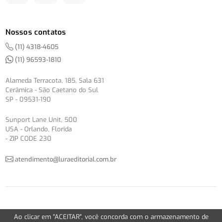
Nossos contatos
(11) 4318-4605
(11) 96593-1810
Alameda Terracota, 185, Sala 631
Cerâmica - São Caetano do Sul
SP - 09531-190
Sunport Lane Unit, 500
USA - Orlando, Florida
- ZIP CODE 230
atendimento@luraeditorial.com.br
© Copyright 2012-2026 -
Política de Privacidade
Ao clicar em "ACEITAR", você concorda com o armazenamento de