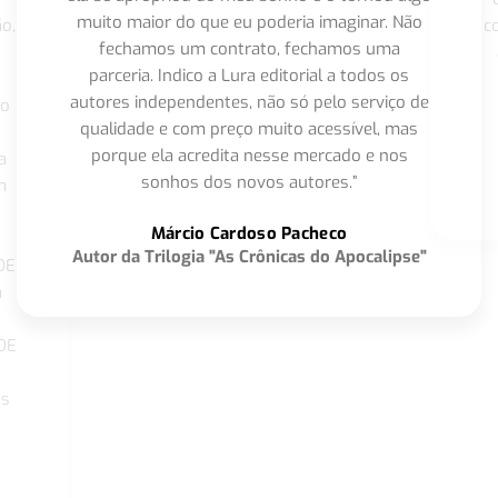
muito maior do que eu poderia imaginar. Não
o,
c
fechamos um contrato, fechamos uma
parceria. Indico a Lura editorial a todos os
autores independentes, não só pelo serviço de
co
qualidade e com preço muito acessível, mas
porque ela acredita nesse mercado e nos
a
sonhos dos novos autores.”
m
o
Márcio Cardoso Pacheco
Autor da Trilogia "As Crônicas do Apocalipse"
DE
a
DE
os