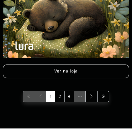
Ver na loja
1
2
3