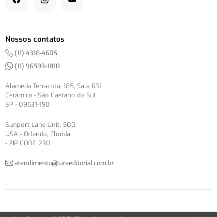
Nossos contatos
(11) 4318-4605
(11) 96593-1810
Alameda Terracota, 185, Sala 631
Cerâmica - São Caetano do Sul
SP - 09531-190
Sunport Lane Unit, 500
USA - Orlando, Florida
- ZIP CODE 230
atendimento@luraeditorial.com.br
© Copyright 2012-2026 -
Política de Privacidade