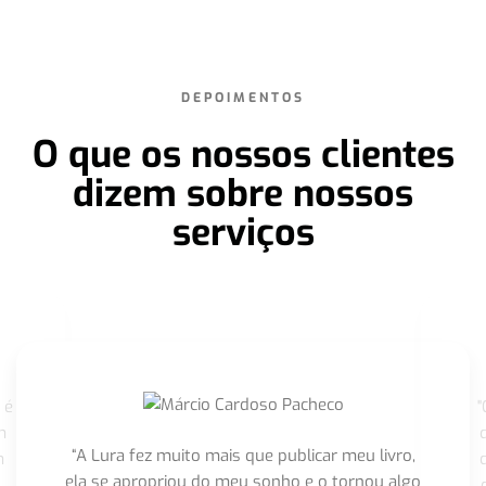
DEPOIMENTOS
O que os nossos clientes
dizem sobre nossos
serviços
 é
"
m
“A Lura fez muito mais que publicar meu livro,
m
ela se apropriou do meu sonho e o tornou algo