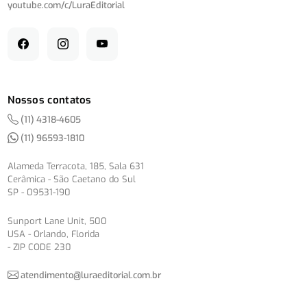
youtube.com/
c/
LuraEditorial
Nossos contatos
(11) 4318-4605
(11) 96593-1810
Alameda Terracota, 185, Sala 631
Cerâmica - São Caetano do Sul
SP - 09531-190
Sunport Lane Unit, 500
USA - Orlando, Florida
- ZIP CODE 230
atendimento@luraeditorial.com.br