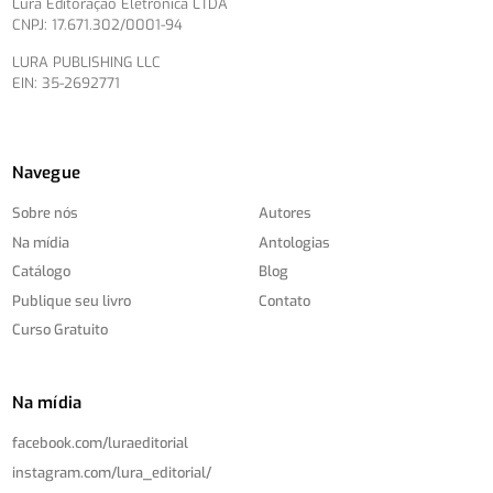
Lura Editoração Eletrônica LTDA
CNPJ: 17.671.302/0001-94
LURA PUBLISHING LLC
EIN: 35-2692771
Navegue
Sobre nós
Autores
Na mídia
Antologias
Catálogo
Blog
Publique seu livro
Contato
Curso Gratuito
Na mídia
facebook.com/
luraeditorial
instagram.com/
lura_editorial/