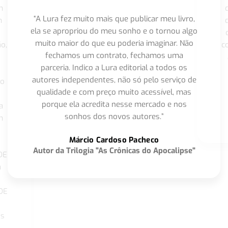
m
“A Lura fez muito mais que publicar meu livro,
m
ela se apropriou do meu sonho e o tornou algo
muito maior do que eu poderia imaginar. Não
o,
c
fechamos um contrato, fechamos uma
parceria. Indico a Lura editorial a todos os
autores independentes, não só pelo serviço de
co
qualidade e com preço muito acessível, mas
porque ela acredita nesse mercado e nos
a
sonhos dos novos autores.”
m
o
Márcio Cardoso Pacheco
Autor da Trilogia "As Crônicas do Apocalipse"
DE
a
DE
os