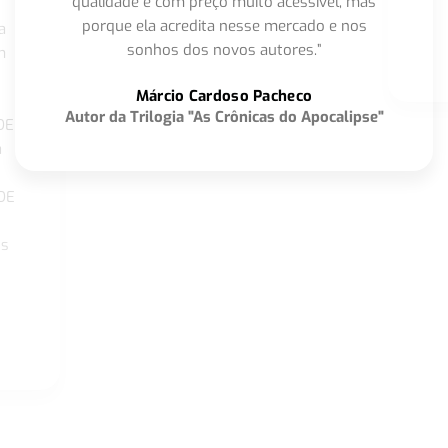
qualidade e com preço muito acessível, mas
porque ela acredita nesse mercado e nos
a
sonhos dos novos autores.”
m
o
Márcio Cardoso Pacheco
Autor da Trilogia "As Crônicas do Apocalipse"
DE
a
DE
os