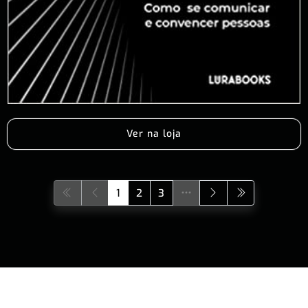
Ver na loja
1
2
3