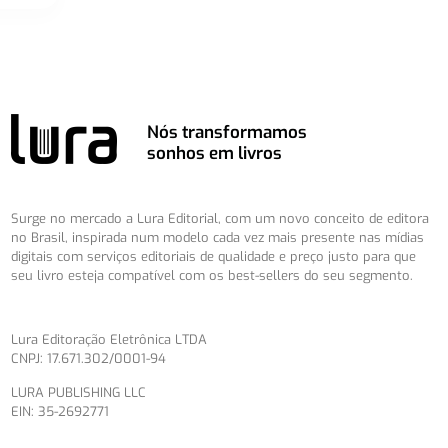
Nós transformamos
sonhos em livros
Surge no mercado a Lura Editorial, com um novo conceito de editora
no Brasil, inspirada num modelo cada vez mais presente nas mídias
digitais com serviços editoriais de qualidade e preço justo para que
seu livro esteja compatível com os best-sellers do seu segmento.
Lura Editoração Eletrônica LTDA
CNPJ: 17.671.302/0001-94
LURA PUBLISHING LLC
EIN: 35-2692771