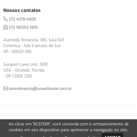
Nossos contatos
(11) 4318-4605
(11) 96593-1810
Alameda Terracota, 185, Sala 631
Cerâmica - São Caetano do Sul
SP - 09531-190
Sunport Lane Unit, 500
USA - Orlando, Florida
- ZIP CODE 230
atendimento@luraeditorial.com.br
© Copyright 2012-2026 -
Política de Privacidade
Ao clicar em "ACEITAR", você concorda com o armazenamento de
Version 2.5.1
cookies em seu dispositivo para aprimorar a navegação no site,