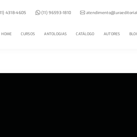
11) 4318-4605
(11) 96593-1810
atendimento@luraeditoria
HOME
CURSOS
ANTOLOGIAS
CATÁLOGO
AUTORES
BLO