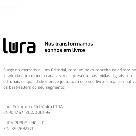
Nós transformamos
sonhos em livros
Surge no mercado a Lura Editorial, com um novo conceito de editora no 
inspirada num modelo cada vez mais presente nas mídias digitais com 
editoriais de qualidade e preço justo para que seu livro esteja compatív
os best-sellers do seu segmento.
Lura Editoração Eletrônica LTDA
CNPJ: 17.671.302/0001-94
LURA PUBLISHING LLC
EIN: 35-2692771