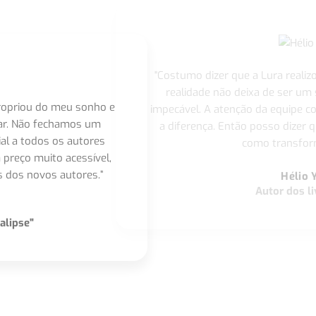
"Costumo dizer que a Lura realiz
realidade não deixa de ser um
apropriou do meu sonho e
impecável. A atenção da equipe 
nar. Não fechamos um
a diferença. Então posso dizer q
ial a todos os autores
como transform
 preço muito acessível,
 dos novos autores.”
Hélio 
Autor dos li
alipse"