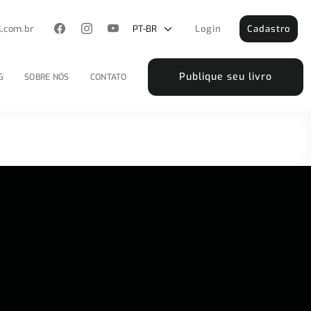
l.com.br
Login
Cadastro
Publique seu livro
G
SOBRE NÓS
CONTATO