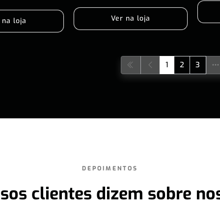
Ver na loja
 na loja
1
2
3
DEPOIMENTOS
sos clientes dizem sobre no