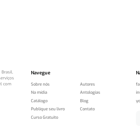
Brasil,
Navegue
N
serviços
el com
Sobre nós
Autores
f
Na mídia
Antologias
i
Catálogo
Blog
y
Publique seu livro
Contato
Curso Gratuito