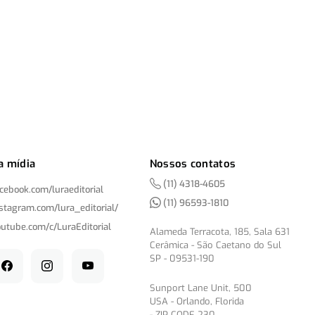
a mídia
Nossos contatos
(11) 4318-4605
acebook.com/
luraeditorial
(11) 96593-1810
nstagram.com/
lura_editorial/
outube.com/
c/
LuraEditorial
Alameda Terracota, 185, Sala 631
Cerâmica - São Caetano do Sul
SP - 09531-190
Sunport Lane Unit, 500
USA - Orlando, Florida
- ZIP CODE 230