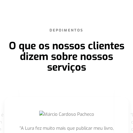
DEPOIMENTOS
O que os nossos clientes
dizem sobre nossos
serviços
 é
"
m
“A Lura fez muito mais que publicar meu livro,
m