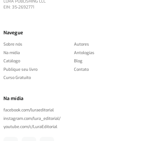
LURA PUBLISHING LLC
EIN: 35-2692771
Navegue
Sobre nós
Autores
Na mídia
Antologias
Catálogo
Blog
Publique seu livro
Contato
Curso Gratuito
Na mídia
facebook.com/
luraeditorial
instagram.com/
lura_editorial/
youtube.com/
c/
LuraEditorial