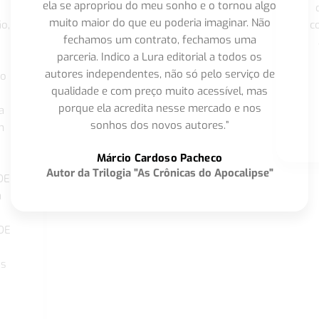
ela se apropriou do meu sonho e o tornou algo
muito maior do que eu poderia imaginar. Não
o,
c
fechamos um contrato, fechamos uma
parceria. Indico a Lura editorial a todos os
autores independentes, não só pelo serviço de
co
qualidade e com preço muito acessível, mas
porque ela acredita nesse mercado e nos
a
sonhos dos novos autores.”
m
o
Márcio Cardoso Pacheco
Autor da Trilogia "As Crônicas do Apocalipse"
DE
a
DE
os