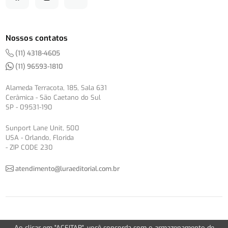
Nossos contatos
(11) 4318-4605
(11) 96593-1810
Alameda Terracota, 185, Sala 631
Cerâmica - São Caetano do Sul
SP - 09531-190
Sunport Lane Unit, 500
USA - Orlando, Florida
- ZIP CODE 230
atendimento@luraeditorial.com.br
© Copyright 2012-2026 -
Política de Privacidade
Ao clicar em "ACEITAR", você concorda com o armazenamento de