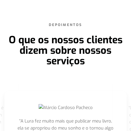
DEPOIMENTOS
O que os nossos clientes
dizem sobre nossos
serviços
 é
"
m
“A Lura fez muito mais que publicar meu livro,
m
ela se apropriou do meu sonho e o tornou algo