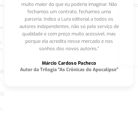
muito maior do que eu poderia imaginar. Não
o,
c
fechamos um contrato, fechamos uma
parceria. Indico a Lura editorial a todos os
autores independentes, não só pelo serviço de
co
qualidade e com preço muito acessível, mas
porque ela acredita nesse mercado e nos
a
sonhos dos novos autores.”
m
o
Márcio Cardoso Pacheco
Autor da Trilogia "As Crônicas do Apocalipse"
DE
a
DE
os