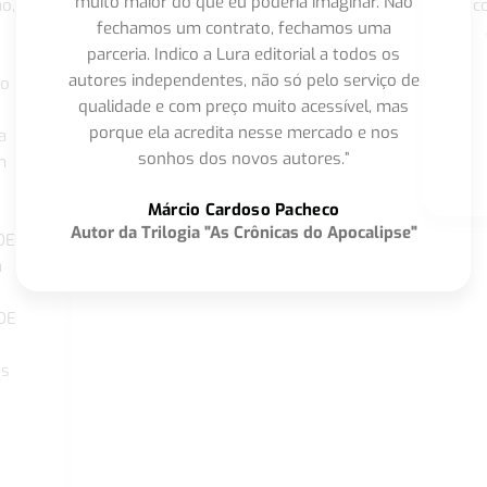
muito maior do que eu poderia imaginar. Não
o,
c
fechamos um contrato, fechamos uma
parceria. Indico a Lura editorial a todos os
autores independentes, não só pelo serviço de
co
qualidade e com preço muito acessível, mas
porque ela acredita nesse mercado e nos
a
sonhos dos novos autores.”
m
o
Márcio Cardoso Pacheco
Autor da Trilogia "As Crônicas do Apocalipse"
DE
a
DE
os