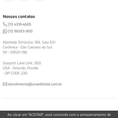
Nossos contatos
(11) 4318-4605
(11) 96593-1810
Alameda Terracota, 185, Sala 631
Cerâmica - São Caetano do Sul
SP - 09531-190
Sunport Lane Unit, 500
USA - Orlando, Florida
- ZIP CODE 230
atendimento@luraeditorial.com.br
© Copyright 2012-2026 -
Política de Privacidade
Ao clicar em "ACEITAR", você concorda com o armazenamento de