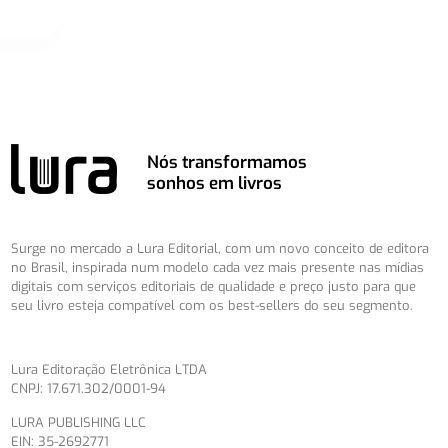
Nós transformamos
sonhos em livros
Surge no mercado a Lura Editorial, com um novo conceito de editora
no Brasil, inspirada num modelo cada vez mais presente nas mídias
digitais com serviços editoriais de qualidade e preço justo para que
seu livro esteja compatível com os best-sellers do seu segmento.
Lura Editoração Eletrônica LTDA
CNPJ: 17.671.302/0001-94
LURA PUBLISHING LLC
EIN: 35-2692771