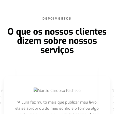
DEPOIMENTOS
O que os nossos clientes
dizem sobre nossos
serviços
 é
"
m
“A Lura fez muito mais que publicar meu livro,
m
ela se apropriou do meu sonho e o tornou algo