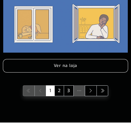
Ver na loja
1
2
3