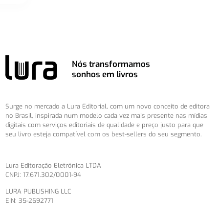
Nós transformamos
sonhos em livros
Surge no mercado a Lura Editorial, com um novo conceito de editora
no Brasil, inspirada num modelo cada vez mais presente nas mídias
digitais com serviços editoriais de qualidade e preço justo para que
seu livro esteja compatível com os best-sellers do seu segmento.
Lura Editoração Eletrônica LTDA
CNPJ: 17.671.302/0001-94
LURA PUBLISHING LLC
EIN: 35-2692771