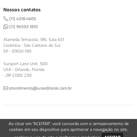
Nossos contatos
(11) 4318-4605
(11) 96593-1810
Alameda Terracota, 185, Sala 631
Cerâmica - São Caetano do Sul
SP - 09531-190
Sunport Lane Unit, 500
USA - Orlando, Florida
- ZIP CODE 230
atendimento@luraeditorial.com.br
© Copyright 2012-2026 -
Política de Privacidade
Ao clicar em "ACEITAR", você concorda com o armazenamento de
Version 2.5.1
cookies em seu dispositivo para aprimorar a navegação no site,