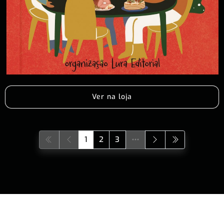
Ver na loja
1
2
3