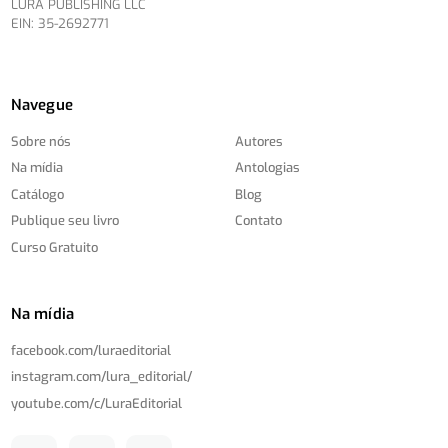
LURA PUBLISHING LLC
EIN: 35-2692771
Navegue
Sobre nós
Autores
Na mídia
Antologias
Catálogo
Blog
Publique seu livro
Contato
Curso Gratuito
Na mídia
facebook.com/
luraeditorial
instagram.com/
lura_editorial/
youtube.com/
c/
LuraEditorial