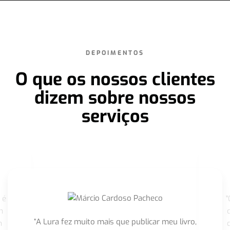
DEPOIMENTOS
O que os nossos clientes
dizem sobre nossos
serviços
 é
"
m
“A Lura fez muito mais que publicar meu livro,
m