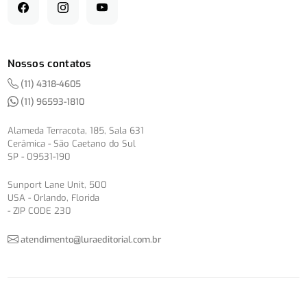
Nossos contatos
(11) 4318-4605
(11) 96593-1810
Alameda Terracota, 185, Sala 631
Cerâmica - São Caetano do Sul
SP - 09531-190
Sunport Lane Unit, 500
USA - Orlando, Florida
- ZIP CODE 230
atendimento@luraeditorial.com.br