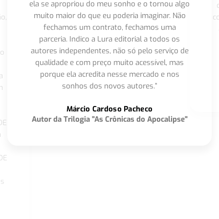
ela se apropriou do meu sonho e o tornou algo
muito maior do que eu poderia imaginar. Não
o,
c
fechamos um contrato, fechamos uma
parceria. Indico a Lura editorial a todos os
autores independentes, não só pelo serviço de
co
qualidade e com preço muito acessível, mas
porque ela acredita nesse mercado e nos
a
sonhos dos novos autores.”
m
o
Márcio Cardoso Pacheco
Autor da Trilogia "As Crônicas do Apocalipse"
DE
a
DE
os