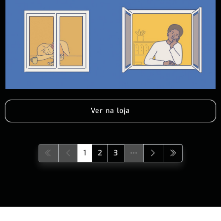
Ver na loja
1
2
3