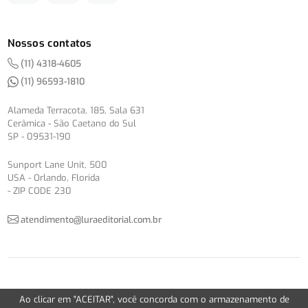
Nossos contatos
(11) 4318-4605
(11) 96593-1810
Alameda Terracota, 185, Sala 631
Cerâmica - São Caetano do Sul
SP - 09531-190
Sunport Lane Unit, 500
USA - Orlando, Florida
- ZIP CODE 230
atendimento@luraeditorial.com.br
© Copyright 2012-2026 -
Política de Privacidade
Ao clicar em "ACEITAR", você concorda com o armazenamento de