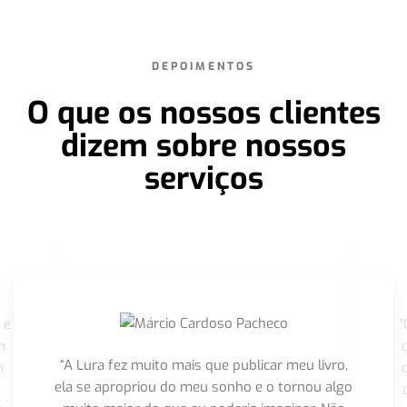
DEPOIMENTOS
O que os nossos clientes
dizem sobre nossos
serviços
 é
"
m
“A Lura fez muito mais que publicar meu livro,
m
ela se apropriou do meu sonho e o tornou algo