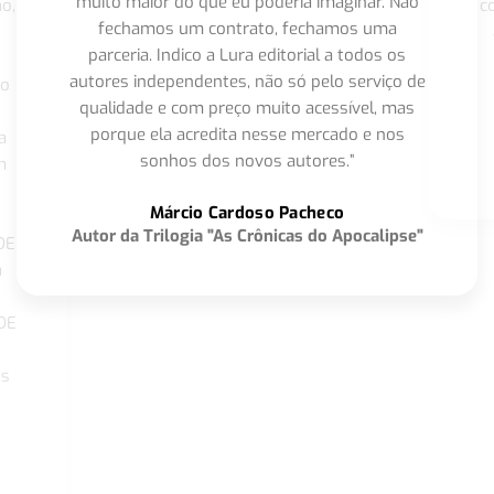
muito maior do que eu poderia imaginar. Não
o,
c
fechamos um contrato, fechamos uma
parceria. Indico a Lura editorial a todos os
autores independentes, não só pelo serviço de
co
qualidade e com preço muito acessível, mas
porque ela acredita nesse mercado e nos
a
sonhos dos novos autores.”
m
o
Márcio Cardoso Pacheco
Autor da Trilogia "As Crônicas do Apocalipse"
DE
a
DE
os