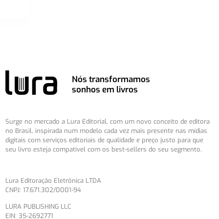
Nós transformamos
sonhos em livros
Surge no mercado a Lura Editorial, com um novo conceito de editora
no Brasil, inspirada num modelo cada vez mais presente nas mídias
digitais com serviços editoriais de qualidade e preço justo para que
seu livro esteja compatível com os best-sellers do seu segmento.
Lura Editoração Eletrônica LTDA
CNPJ: 17.671.302/0001-94
LURA PUBLISHING LLC
EIN: 35-2692771