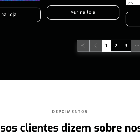
Ver na loja
 na loja
1
2
3
DEPOIMENTOS
sos clientes dizem sobre no