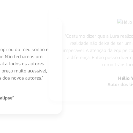
"Costumo dizer que a Lura realiz
realidade não deixa de ser um
apropriou do meu sonho e
impecável. A atenção da equipe 
nar. Não fechamos um
a diferença. Então posso dizer q
ial a todos os autores
como transform
 preço muito acessível,
 dos novos autores.”
Hélio 
Autor dos li
alipse"