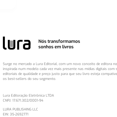
Nós transformamos
sonhos em livros
Surge no mercado a Lura Editorial, com um novo conceito de editora no 
inspirada num modelo cada vez mais presente nas mídias digitais com 
editoriais de qualidade e preço justo para que seu livro esteja compatív
os best-sellers do seu segmento.
Lura Editoração Eletrônica LTDA
CNPJ: 17.671.302/0001-94
LURA PUBLISHING LLC
EIN: 35-2692771