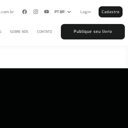
l.com.br
Login
Cadastro
Publique seu livro
G
SOBRE NÓS
CONTATO