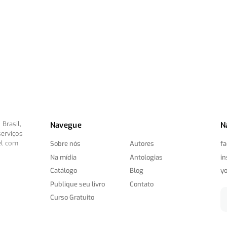
Brasil,
Navegue
N
serviços
el com
Sobre nós
Autores
f
Na mídia
Antologias
i
Catálogo
Blog
y
Publique seu livro
Contato
Curso Gratuito