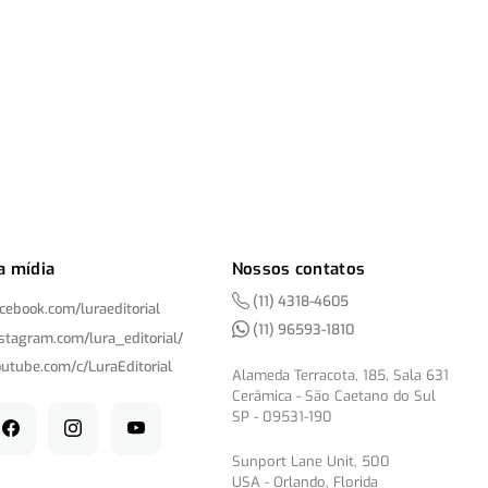
a mídia
Nossos contatos
(11) 4318-4605
acebook.com/
luraeditorial
(11) 96593-1810
nstagram.com/
lura_editorial/
outube.com/
c/
LuraEditorial
Alameda Terracota, 185, Sala 631
Cerâmica - São Caetano do Sul
SP - 09531-190
Sunport Lane Unit, 500
USA - Orlando, Florida