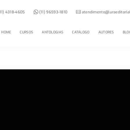
11) 4318-4605
(11) 96593-1810
atendimento@luraeditoria
HOME
CURSOS
ANTOLOGIAS
CATÁLOGO
AUTORES
BLO