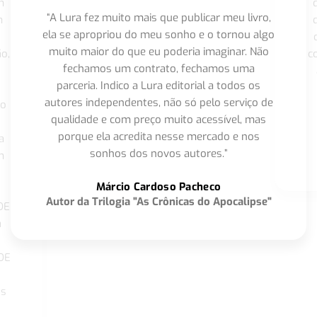
m
“A Lura fez muito mais que publicar meu livro,
m
ela se apropriou do meu sonho e o tornou algo
muito maior do que eu poderia imaginar. Não
o,
c
fechamos um contrato, fechamos uma
parceria. Indico a Lura editorial a todos os
autores independentes, não só pelo serviço de
co
qualidade e com preço muito acessível, mas
porque ela acredita nesse mercado e nos
a
sonhos dos novos autores.”
m
o
Márcio Cardoso Pacheco
Autor da Trilogia "As Crônicas do Apocalipse"
DE
a
DE
os