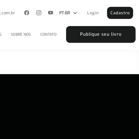
l.com.br
Login
Cadastro
Publique seu livro
G
SOBRE NÓS
CONTATO