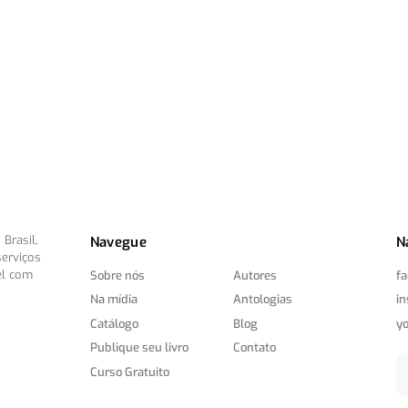
Brasil,
Navegue
N
serviços
el com
Sobre nós
Autores
f
Na mídia
Antologias
i
Catálogo
Blog
y
Publique seu livro
Contato
Curso Gratuito