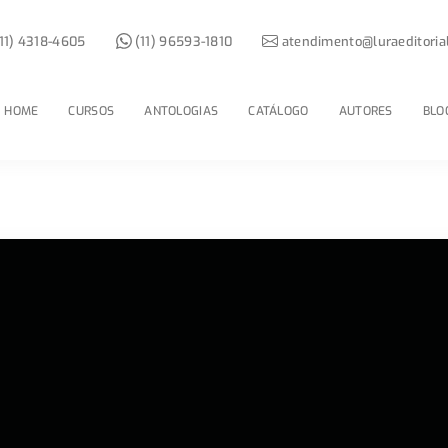
11) 4318-4605
(11) 96593-1810
atendimento@luraeditoria
HOME
CURSOS
ANTOLOGIAS
CATÁLOGO
AUTORES
BLO