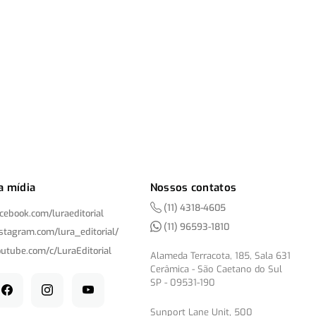
a mídia
Nossos contatos
(11) 4318-4605
acebook.com/
luraeditorial
(11) 96593-1810
nstagram.com/
lura_editorial/
outube.com/
c/
LuraEditorial
Alameda Terracota, 185, Sala 631
Cerâmica - São Caetano do Sul
SP - 09531-190
Sunport Lane Unit, 500