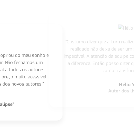
"Costumo dizer que a Lura realiz
realidade não deixa de ser um
apropriou do meu sonho e
impecável. A atenção da equipe 
nar. Não fechamos um
a diferença. Então posso dizer q
ial a todos os autores
como transform
 preço muito acessível,
 dos novos autores.”
Hélio 
Autor dos li
alipse"