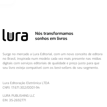
Nós transformamos
sonhos em livros
Surge no mercado a Lura Editorial, com um novo conceito de editora
no Brasil, inspirada num modelo cada vez mais presente nas mídias
digitais com serviços editoriais de qualidade e preço justo para que
seu livro esteja compatível com os best-sellers do seu segmento.
Lura Editoração Eletrônica LTDA
CNPJ: 17.671.302/0001-94
LURA PUBLISHING LLC
EIN: 35-2692771