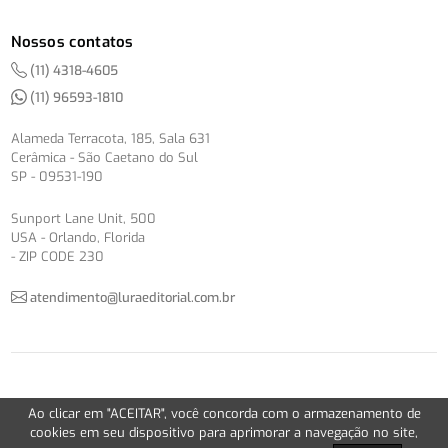
Nossos contatos
(11) 4318-4605
(11) 96593-1810
Alameda Terracota, 185, Sala 631
Cerâmica - São Caetano do Sul
SP - 09531-190
Sunport Lane Unit, 500
USA - Orlando, Florida
- ZIP CODE 230
atendimento@luraeditorial.com.br
© Copyright 2012-2026 -
Política de Privacidade
Ao clicar em "ACEITAR", você concorda com o armazenamento de
Version 2.5.1
cookies em seu dispositivo para aprimorar a navegação no site,