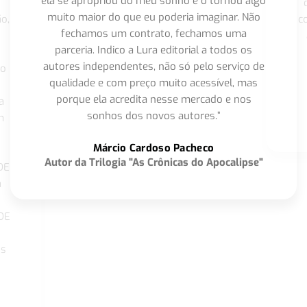
ela se apropriou do meu sonho e o tornou algo
muito maior do que eu poderia imaginar. Não
o,
c
fechamos um contrato, fechamos uma
parceria. Indico a Lura editorial a todos os
autores independentes, não só pelo serviço de
co
qualidade e com preço muito acessível, mas
porque ela acredita nesse mercado e nos
a
sonhos dos novos autores.”
m
o
Márcio Cardoso Pacheco
Autor da Trilogia "As Crônicas do Apocalipse"
DE
a
DE
os