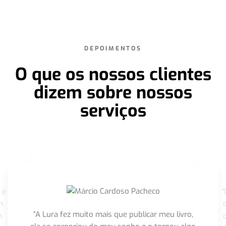
DEPOIMENTOS
O que os nossos clientes
dizem sobre nossos
serviços
 é
"
m
“A Lura fez muito mais que publicar meu livro,
m