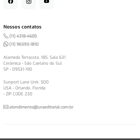
Nossos contatos
(11) 4318-4605
(11) 96593-1810
Alameda Terracota, 185, Sala 631
Cerâmica - São Caetano do Sul
SP - 09531-190
Sunport Lane Unit, 500
USA - Orlando, Florida
- ZIP CODE 230
atendimento@luraeditorial.com.br