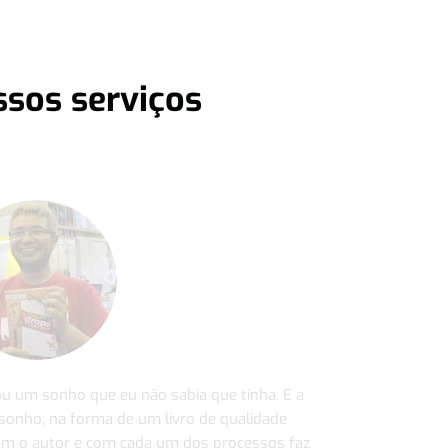
ssos serviços
ou um sonho que eu não sabia que tinha. E a
 sonho, na forma de um livro de qualidade
com o autor e com cada um dos processos faz