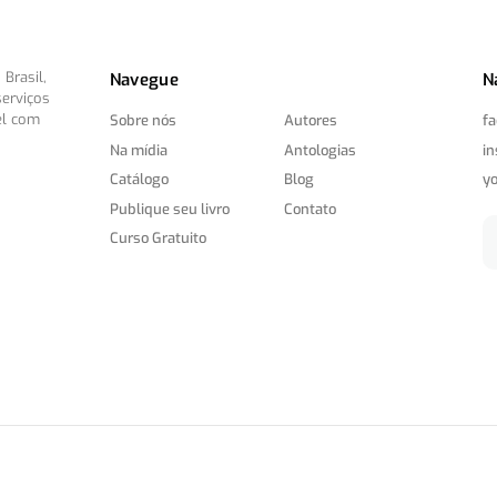
Brasil,
Navegue
N
serviços
el com
Sobre nós
Autores
f
Na mídia
Antologias
i
Catálogo
Blog
y
Publique seu livro
Contato
Curso Gratuito