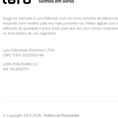
sonhos em livros
Surge no mercado a Lura Editorial, com um novo conceito de editora no 
inspirada num modelo cada vez mais presente nas mídias digitais com 
editoriais de qualidade e preço justo para que seu livro esteja compatív
os best-sellers do seu segmento.
Lura Editoração Eletrônica LTDA
CNPJ: 17.671.302/0001-94
LURA PUBLISHING LLC
EIN: 35-2692771
© Copyright 2012-2026 -
Política de Privacidade