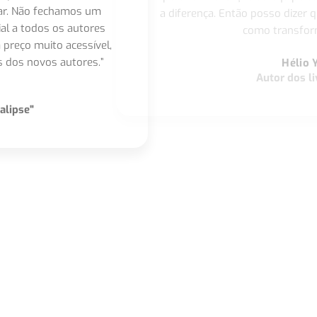
nar. Não fechamos um
a diferença. Então posso dizer q
ial a todos os autores
como transform
 preço muito acessível,
 dos novos autores.”
Hélio 
Autor dos li
alipse"