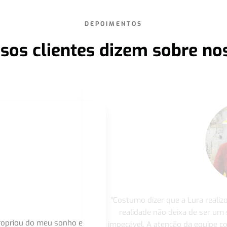
DEPOIMENTOS
sos clientes dizem sobre no
"Costumo dizer que a Lura realiz
realidade não deixa de ser um
apropriou do meu sonho e
impecável. A atenção da equipe 