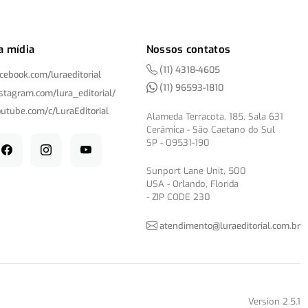
a mídia
Nossos contatos
(11) 4318-4605
acebook.com/
luraeditorial
(11) 96593-1810
nstagram.com/
lura_editorial/
outube.com/
c/
LuraEditorial
Alameda Terracota, 185, Sala 631
Cerâmica - São Caetano do Sul
SP - 09531-190
Sunport Lane Unit, 500
USA - Orlando, Florida
- ZIP CODE 230
atendimento@luraeditorial.com.br
Version 2.5.1