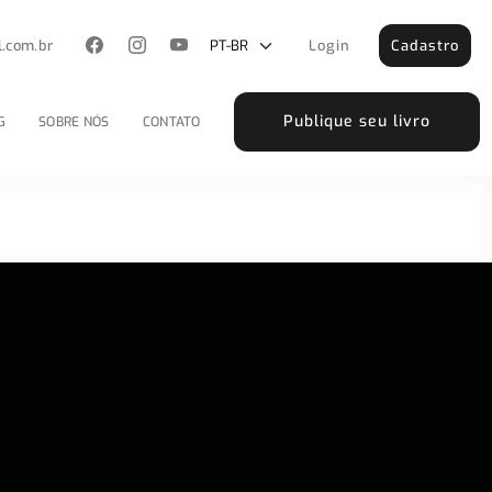
l.com.br
Login
Cadastro
Publique seu livro
G
SOBRE NÓS
CONTATO