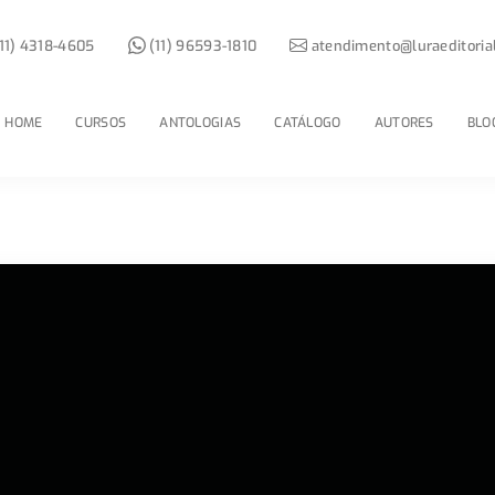
11) 4318-4605
(11) 96593-1810
atendimento@luraeditoria
HOME
CURSOS
ANTOLOGIAS
CATÁLOGO
AUTORES
BLO