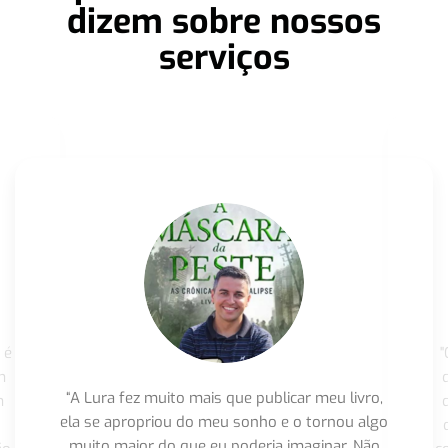
dizem sobre nossos
serviços
 é
"
m
“A Lura fez muito mais que publicar meu livro,
m
ela se apropriou do meu sonho e o tornou algo
muito maior do que eu poderia imaginar. Não