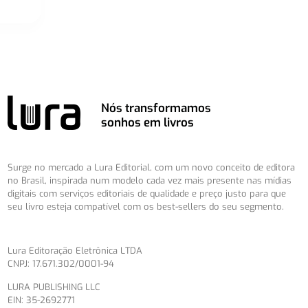
Nós transformamos
sonhos em livros
Surge no mercado a Lura Editorial, com um novo conceito de editora
no Brasil, inspirada num modelo cada vez mais presente nas mídias
digitais com serviços editoriais de qualidade e preço justo para que
seu livro esteja compatível com os best-sellers do seu segmento.
Lura Editoração Eletrônica LTDA
CNPJ: 17.671.302/0001-94
LURA PUBLISHING LLC
EIN: 35-2692771