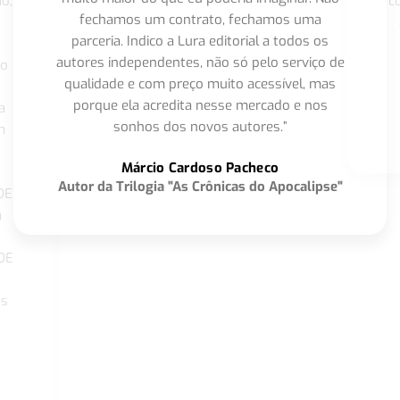
o,
c
fechamos um contrato, fechamos uma
parceria. Indico a Lura editorial a todos os
autores independentes, não só pelo serviço de
co
qualidade e com preço muito acessível, mas
porque ela acredita nesse mercado e nos
a
sonhos dos novos autores.”
m
o
Márcio Cardoso Pacheco
Autor da Trilogia "As Crônicas do Apocalipse"
DE
a
DE
os