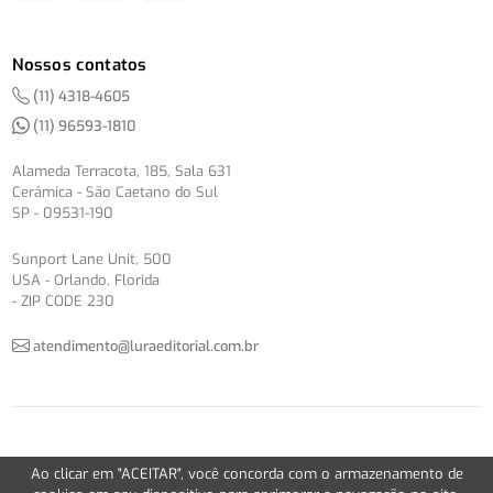
Nossos contatos
(11) 4318-4605
(11) 96593-1810
Alameda Terracota, 185, Sala 631
Cerâmica - São Caetano do Sul
SP - 09531-190
Sunport Lane Unit, 500
USA - Orlando, Florida
- ZIP CODE 230
atendimento@luraeditorial.com.br
© Copyright 2012-2026 -
Política de Privacidade
Ao clicar em "ACEITAR", você concorda com o armazenamento de
Version 2.5.1