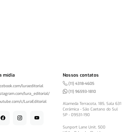
a mídia
Nossos contatos
(11) 4318-4605
acebook.com/
luraeditorial
(11) 96593-1810
nstagram.com/
lura_editorial/
outube.com/
c/
LuraEditorial
Alameda Terracota, 185, Sala 631
Cerâmica - São Caetano do Sul
SP - 09531-190
Sunport Lane Unit, 500