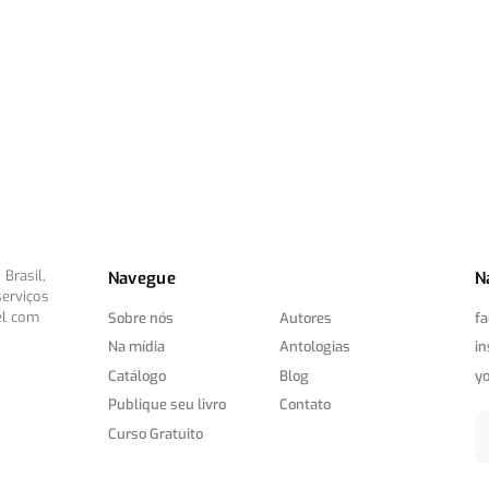
Brasil,
Navegue
N
serviços
el com
Sobre nós
Autores
f
Na mídia
Antologias
i
Catálogo
Blog
y
Publique seu livro
Contato
Curso Gratuito