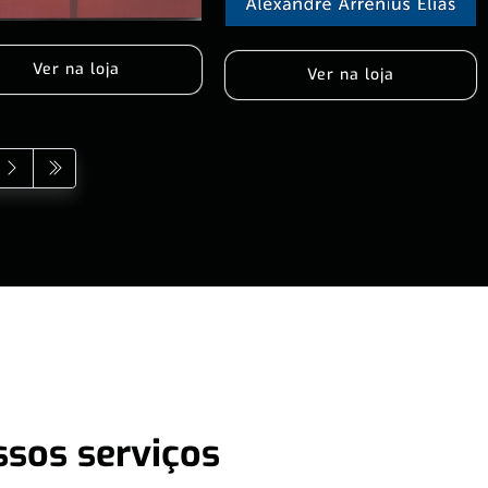
Ver na loja
Ver na loja
ssos serviços