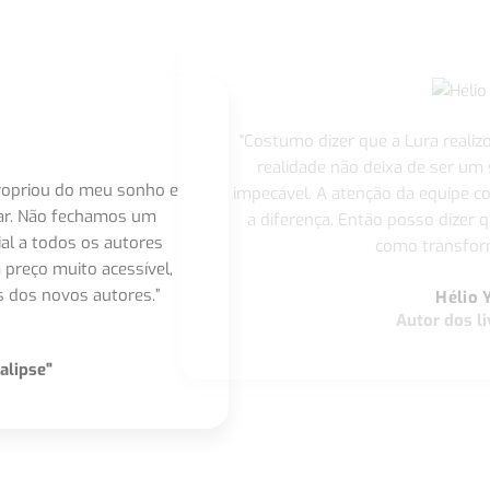
"Costumo dizer que a Lura realiz
realidade não deixa de ser um
apropriou do meu sonho e
impecável. A atenção da equipe 
nar. Não fechamos um
a diferença. Então posso dizer q
ial a todos os autores
como transform
 preço muito acessível,
 dos novos autores.”
Hélio 
Autor dos li
alipse"