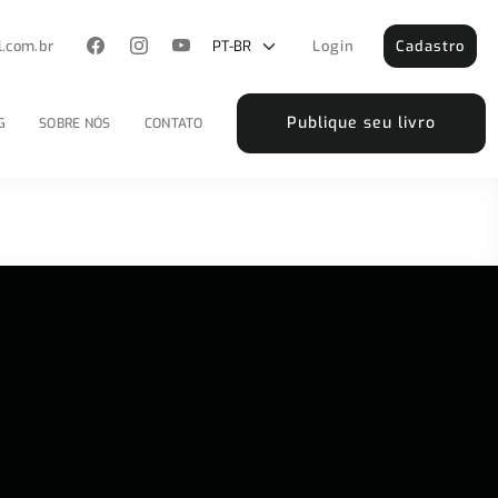
l.com.br
Login
Cadastro
Publique seu livro
G
SOBRE NÓS
CONTATO