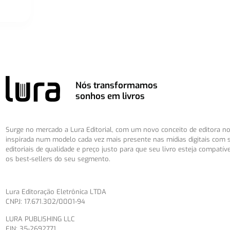
Nós transformamos
sonhos em livros
Surge no mercado a Lura Editorial, com um novo conceito de editora no 
inspirada num modelo cada vez mais presente nas mídias digitais com 
editoriais de qualidade e preço justo para que seu livro esteja compatív
os best-sellers do seu segmento.
Lura Editoração Eletrônica LTDA
CNPJ: 17.671.302/0001-94
LURA PUBLISHING LLC
EIN: 35-2692771