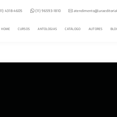
11) 4318-4605
(11) 96593-1810
atendimento@luraeditoria
HOME
CURSOS
ANTOLOGIAS
CATÁLOGO
AUTORES
BLO