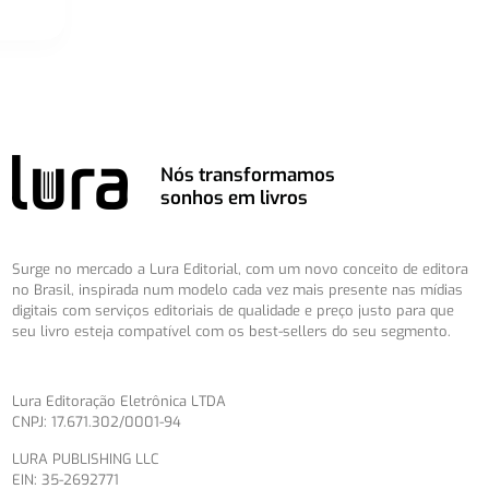
Nós transformamos
sonhos em livros
Surge no mercado a Lura Editorial, com um novo conceito de editora
no Brasil, inspirada num modelo cada vez mais presente nas mídias
digitais com serviços editoriais de qualidade e preço justo para que
seu livro esteja compatível com os best-sellers do seu segmento.
Lura Editoração Eletrônica LTDA
CNPJ: 17.671.302/0001-94
LURA PUBLISHING LLC
EIN: 35-2692771