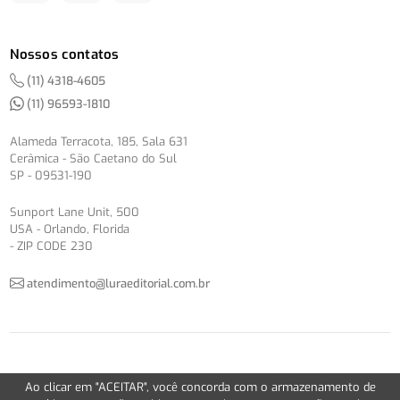
Nossos contatos
(11) 4318-4605
(11) 96593-1810
Alameda Terracota, 185, Sala 631
Cerâmica - São Caetano do Sul
SP - 09531-190
Sunport Lane Unit, 500
USA - Orlando, Florida
- ZIP CODE 230
atendimento@luraeditorial.com.br
© Copyright 2012-2026 -
Política de Privacidade
Ao clicar em "ACEITAR", você concorda com o armazenamento de
Version 2.5.1