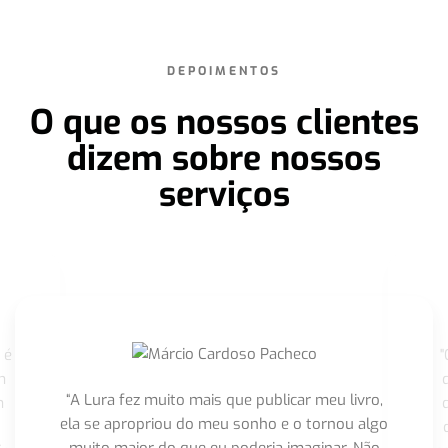
DEPOIMENTOS
O que os nossos clientes
dizem sobre nossos
serviços
 é
"
m
“A Lura fez muito mais que publicar meu livro,
m
ela se apropriou do meu sonho e o tornou algo