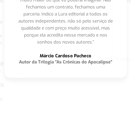
muito maior do que eu poderia imaginar. Não
o,
c
fechamos um contrato, fechamos uma
parceria. Indico a Lura editorial a todos os
autores independentes, não só pelo serviço de
co
qualidade e com preço muito acessível, mas
porque ela acredita nesse mercado e nos
a
sonhos dos novos autores.”
m
o
Márcio Cardoso Pacheco
Autor da Trilogia "As Crônicas do Apocalipse"
DE
a
DE
os