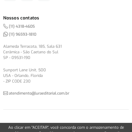
Nossos contatos
(11) 4318-4605
(11) 96593-1810
Alameda Terracota, 185, Sala 631
Cerâmica - São Caetano do Sul
SP - 09531-190
Sunport Lane Unit, 500
USA - Orlando, Florida
- ZIP CODE 230
atendimento@luraeditorial.com.br
© Copyright 2012-2026 -
Política de Privacidade
Ao clicar em "ACEITAR", você concorda com o armazenamento de
Version 2.5.1