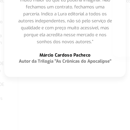
o,
c
fechamos um contrato, fechamos uma
parceria. Indico a Lura editorial a todos os
autores independentes, não só pelo serviço de
co
qualidade e com preço muito acessível, mas
porque ela acredita nesse mercado e nos
a
sonhos dos novos autores.”
m
o
Márcio Cardoso Pacheco
Autor da Trilogia "As Crônicas do Apocalipse"
DE
a
DE
os