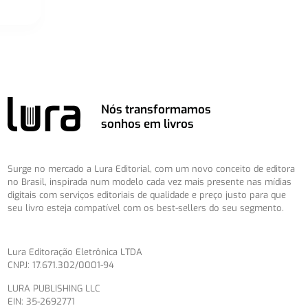
Nós transformamos
sonhos em livros
Surge no mercado a Lura Editorial, com um novo conceito de editora
no Brasil, inspirada num modelo cada vez mais presente nas mídias
digitais com serviços editoriais de qualidade e preço justo para que
seu livro esteja compatível com os best-sellers do seu segmento.
Lura Editoração Eletrônica LTDA
CNPJ: 17.671.302/0001-94
LURA PUBLISHING LLC
EIN: 35-2692771