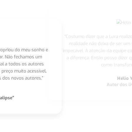
"Costumo dizer que a Lura realiz
realidade não deixa de ser um
apropriou do meu sonho e
impecável. A atenção da equipe 
nar. Não fechamos um
a diferença. Então posso dizer q
ial a todos os autores
como transform
 preço muito acessível,
 dos novos autores.”
Hélio 
Autor dos li
alipse"