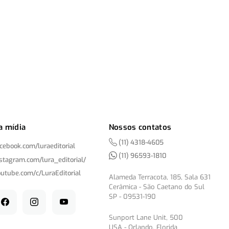
a mídia
Nossos contatos
(11) 4318-4605
acebook.com/
luraeditorial
(11) 96593-1810
nstagram.com/
lura_editorial/
outube.com/
c/
LuraEditorial
Alameda Terracota, 185, Sala 631
Cerâmica - São Caetano do Sul
SP - 09531-190
Sunport Lane Unit, 500
USA - Orlando, Florida