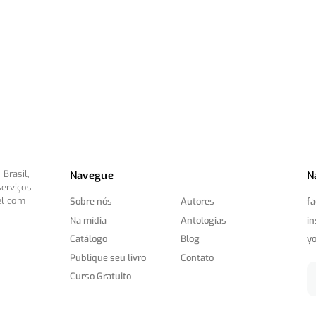
Brasil,
Navegue
N
serviços
el com
Sobre nós
Autores
f
Na mídia
Antologias
i
Catálogo
Blog
y
Publique seu livro
Contato
Curso Gratuito