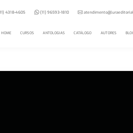
11) 4318-4605
(11) 96593-1810
atendimento@luraeditoria
HOME
CURSOS
ANTOLOGIAS
CATÁLOGO
AUTORES
BLO