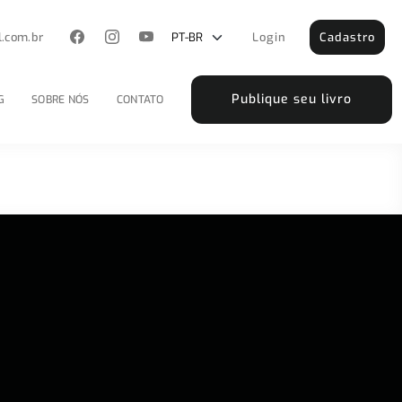
l.com.br
Login
Cadastro
Publique seu livro
G
SOBRE NÓS
CONTATO