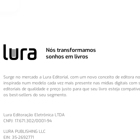
Nós transformamos
sonhos em livros
Surge no mercado a Lura Editorial, com um novo conceito de editora no 
inspirada num modelo cada vez mais presente nas mídias digitais com 
editoriais de qualidade e preço justo para que seu livro esteja compatív
os best-sellers do seu segmento.
Lura Editoração Eletrônica LTDA
CNPJ: 17.671.302/0001-94
LURA PUBLISHING LLC
EIN: 35-2692771