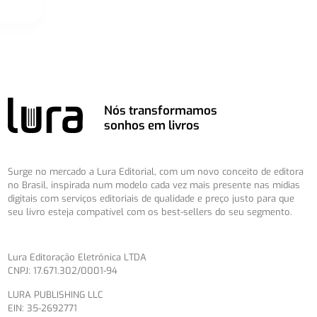
Nós transformamos
sonhos em livros
Surge no mercado a Lura Editorial, com um novo conceito de editora
no Brasil, inspirada num modelo cada vez mais presente nas mídias
digitais com serviços editoriais de qualidade e preço justo para que
seu livro esteja compatível com os best-sellers do seu segmento.
Lura Editoração Eletrônica LTDA
CNPJ: 17.671.302/0001-94
LURA PUBLISHING LLC
EIN: 35-2692771