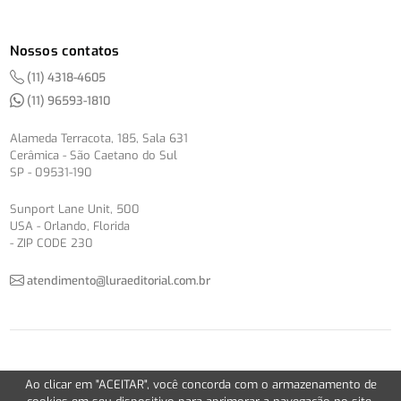
Nossos contatos
(11) 4318-4605
(11) 96593-1810
Alameda Terracota, 185, Sala 631
Cerâmica - São Caetano do Sul
SP - 09531-190
Sunport Lane Unit, 500
USA - Orlando, Florida
- ZIP CODE 230
atendimento@luraeditorial.com.br
© Copyright 2012-2026 -
Política de Privacidade
Ao clicar em "ACEITAR", você concorda com o armazenamento de
Version 2.5.1