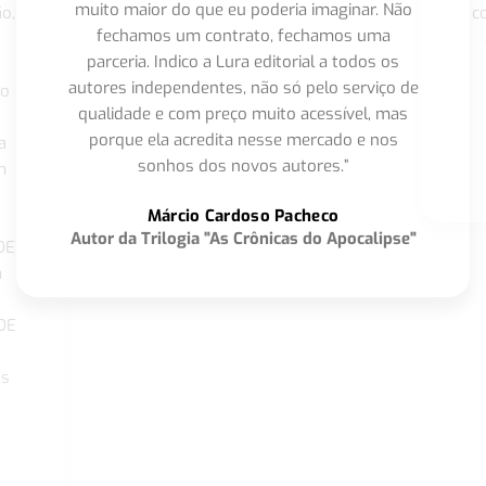
muito maior do que eu poderia imaginar. Não
o,
c
fechamos um contrato, fechamos uma
parceria. Indico a Lura editorial a todos os
autores independentes, não só pelo serviço de
co
qualidade e com preço muito acessível, mas
porque ela acredita nesse mercado e nos
a
sonhos dos novos autores.”
m
o
Márcio Cardoso Pacheco
Autor da Trilogia "As Crônicas do Apocalipse"
DE
a
DE
os