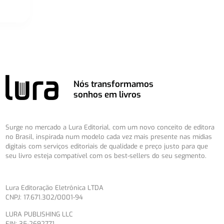
Nós transformamos
sonhos em livros
Surge no mercado a Lura Editorial, com um novo conceito de editora
no Brasil, inspirada num modelo cada vez mais presente nas mídias
digitais com serviços editoriais de qualidade e preço justo para que
seu livro esteja compatível com os best-sellers do seu segmento.
Lura Editoração Eletrônica LTDA
CNPJ: 17.671.302/0001-94
LURA PUBLISHING LLC
EIN: 35-2692771