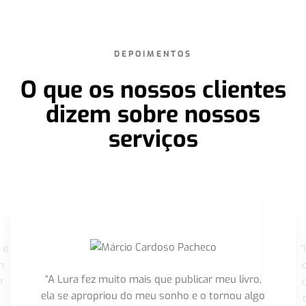
DEPOIMENTOS
O que os nossos clientes
dizem sobre nossos
serviços
 é
"
m
“A Lura fez muito mais que publicar meu livro,
m
ela se apropriou do meu sonho e o tornou algo