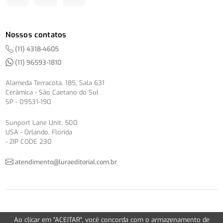
Nossos contatos
(11) 4318-4605
(11) 96593-1810
Alameda Terracota, 185, Sala 631
Cerâmica - São Caetano do Sul
SP - 09531-190
Sunport Lane Unit, 500
USA - Orlando, Florida
- ZIP CODE 230
atendimento@luraeditorial.com.br
© Copyright 2012-2026 -
Política de Privacidade
Ao clicar em "ACEITAR", você concorda com o armazenamento de