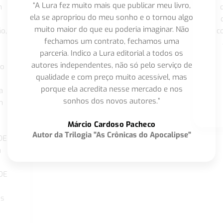
“A Lura fez muito mais que publicar meu livro,
m
ela se apropriou do meu sonho e o tornou algo
muito maior do que eu poderia imaginar. Não
o,
c
fechamos um contrato, fechamos uma
parceria. Indico a Lura editorial a todos os
autores independentes, não só pelo serviço de
co
qualidade e com preço muito acessível, mas
porque ela acredita nesse mercado e nos
a
sonhos dos novos autores.”
m
o
Márcio Cardoso Pacheco
Autor da Trilogia "As Crônicas do Apocalipse"
DE
a
DE
os