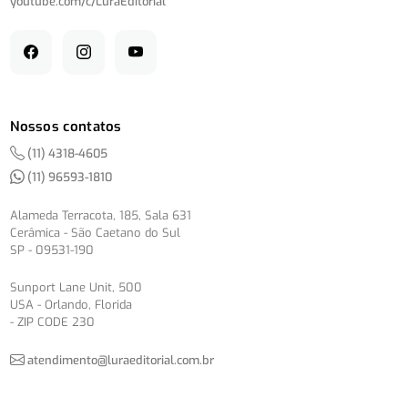
youtube.com/
c/
LuraEditorial
Nossos contatos
(11) 4318-4605
(11) 96593-1810
Alameda Terracota, 185, Sala 631
Cerâmica - São Caetano do Sul
SP - 09531-190
Sunport Lane Unit, 500
USA - Orlando, Florida
- ZIP CODE 230
atendimento@luraeditorial.com.br