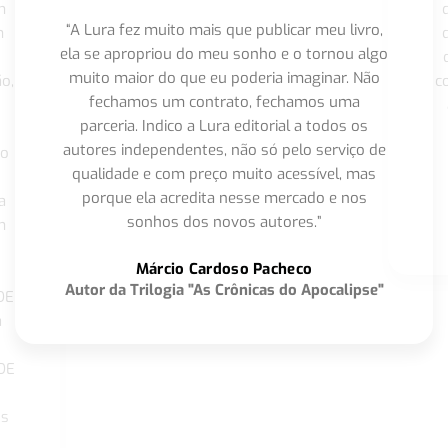
m
“A Lura fez muito mais que publicar meu livro,
m
ela se apropriou do meu sonho e o tornou algo
muito maior do que eu poderia imaginar. Não
o,
c
fechamos um contrato, fechamos uma
parceria. Indico a Lura editorial a todos os
autores independentes, não só pelo serviço de
co
qualidade e com preço muito acessível, mas
porque ela acredita nesse mercado e nos
a
sonhos dos novos autores.”
m
o
Márcio Cardoso Pacheco
Autor da Trilogia "As Crônicas do Apocalipse"
DE
a
DE
os