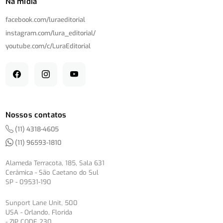
Na mídia
facebook.com/
luraeditorial
instagram.com/
lura_editorial/
youtube.com/
c/
LuraEditorial
Nossos contatos
(11) 4318-4605
(11) 96593-1810
Alameda Terracota, 185, Sala 631
Cerâmica - São Caetano do Sul
SP - 09531-190
Sunport Lane Unit, 500
USA - Orlando, Florida
- ZIP CODE 230