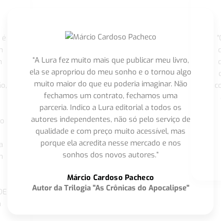
 é
"
m
“A Lura fez muito mais que publicar meu livro,
m
ela se apropriou do meu sonho e o tornou algo
muito maior do que eu poderia imaginar. Não
o,
c
fechamos um contrato, fechamos uma
parceria. Indico a Lura editorial a todos os
autores independentes, não só pelo serviço de
co
qualidade e com preço muito acessível, mas
porque ela acredita nesse mercado e nos
a
sonhos dos novos autores.”
m
o
Márcio Cardoso Pacheco
Autor da Trilogia "As Crônicas do Apocalipse"
DE
a